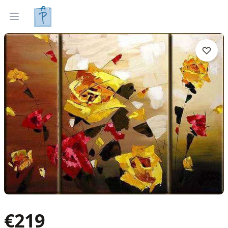
Tapyti paveikslai
Parinkti pagal interjerą
Open menu
€
219