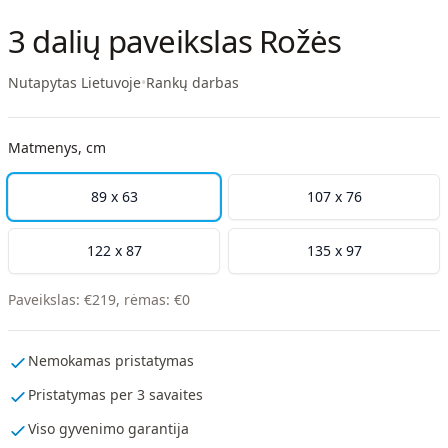
3 dalių paveikslas Rožės
Nutapytas Lietuvoje
•
Rankų darbas
Matmenys, cm
89 x 63
107 x 76
122 x 87
135 x 97
Paveikslas
:
€
219
,
rėmas
:
€
0
Nemokamas pristatymas
Pristatymas per 3 savaites
Viso gyvenimo garantija