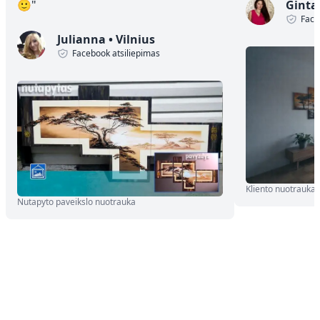
🙂
"
Ginta
Face
Julianna
•
Vilnius
Facebook atsiliepimas
Kliento nuotrauka
Nutapyto paveikslo nuotrauka