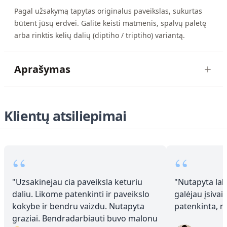
Pagal užsakymą tapytas originalus paveikslas, sukurtas
būtent jūsų erdvei. Galite keisti matmenis, spalvų paletę
arba rinktis kelių dalių (diptiho / triptiho) variantą.
Aprašymas
Klientų atsiliepimai
“
“
"
Uzsakinejau cia paveiksla keturiu
"
Nutapyta laba
daliu. Likome patenkinti ir paveikslo
galėjau įsivai
kokybe ir bendru vaizdu. Nutapyta
patenkinta, 
graziai. Bendradarbiauti buvo malonu