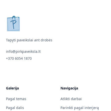
pirkpaveiksla.lt
Tapyti paveikslai ant drobės
info@pirkpaveiksla.lt
+370 6054 1870
Galerija
Navigacija
Pagal temas
Atlikti darbai
Pagal dalis
Parinkti pagal interjerą