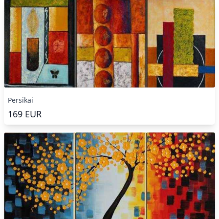
Persikai
169
EUR