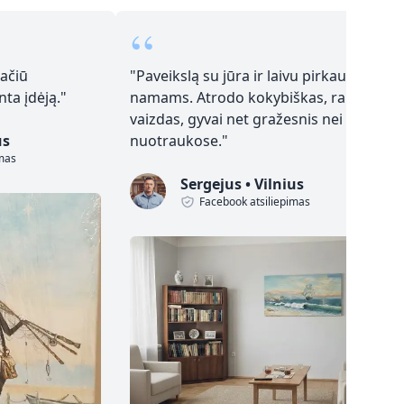
“
 ačiū
"
Paveikslą su jūra ir laivu pirkau
ta įdėją.
"
namams. Atrodo kokybiškas, ramus
vaizdas, gyvai net gražesnis nei
us
nuotraukose.
"
imas
Sergejus
•
Vilnius
Facebook atsiliepimas