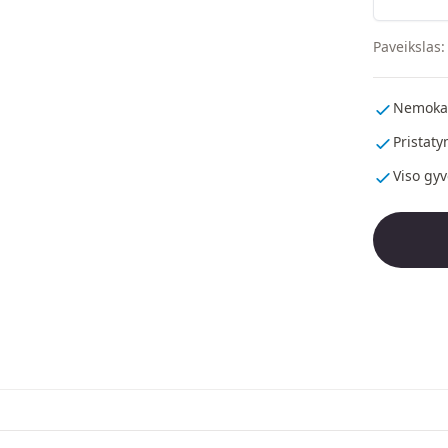
Paveikslas
Nemoka
Pristaty
Viso gy