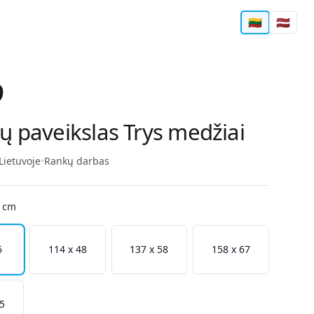
🇱🇹
🇱🇻
9
ių paveikslas Trys medžiai
Lietuvoje
•
Rankų darbas
 cm
6
114 x 48
137 x 58
158 x 67
75