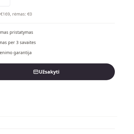
:
€
169
,
rėmas
:
€
0
mas pristatymas
mas per 3 savaites
venimo garantija
Užsakyti