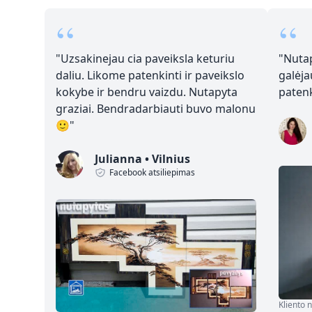
“
“
"
Uzsakinejau cia paveiksla keturiu
"
Nutap
daliu. Likome patenkinti ir paveikslo
galėja
kokybe ir bendru vaizdu. Nutapyta
paten
graziai. Bendradarbiauti buvo malonu
🙂
"
Julianna
•
Vilnius
Facebook atsiliepimas
Kliento 