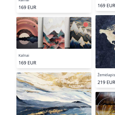
169
EU
169
EUR
Kalnai
169
EUR
Žemėlapi
219
EU