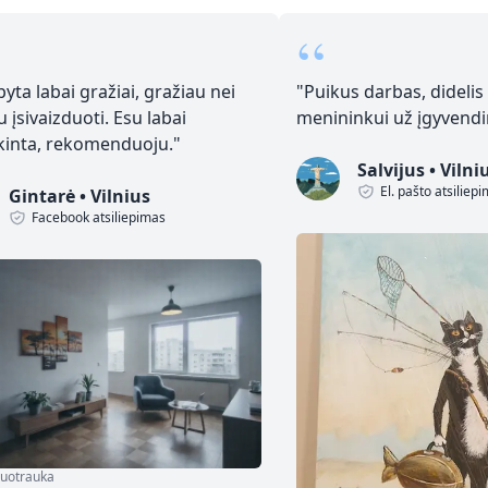
“
yta labai gražiai, gražiau nei
"
Puikus darbas, didelis
u įsivaizduoti. Esu labai
menininkui už įgyvendin
kinta, rekomenduoju.
"
Salvijus
•
Vilni
El. pašto atsiliep
Gintarė
•
Vilnius
Facebook atsiliepimas
nuotrauka