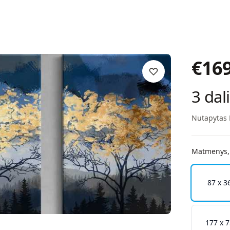
€
16
3 dal
Nutapytas 
Matmenys,
87 x 3
177 x 