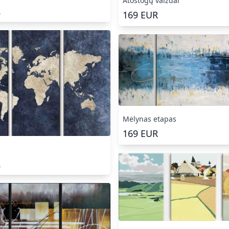
Atostogų vaizdai
R
169
EUR
Mėlynas etapas
169
EUR
s
R