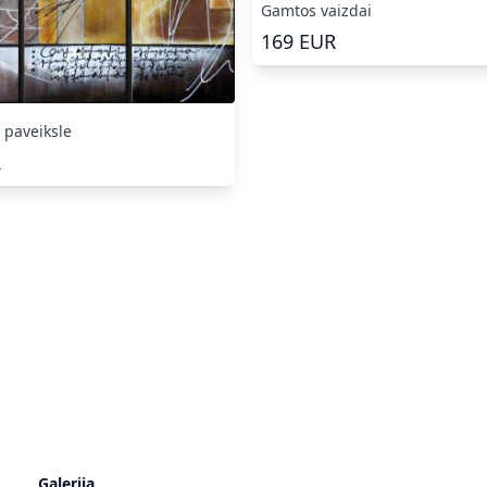
Gamtos vaizdai
169
EUR
 paveiksle
R
Galerija