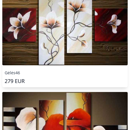
Gėlės46
279
EUR