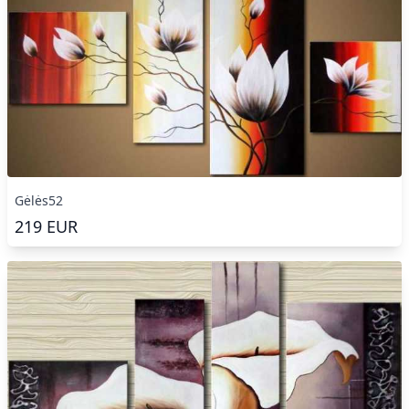
Gėlės52
219
EUR