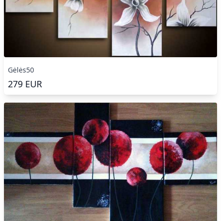
Gėlės50
279
EUR