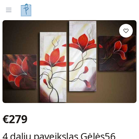
Tapyti paveikslai
Parinkti pagal interjerą
Open menu
€
279
4 dalių paveikslas Gėlės56