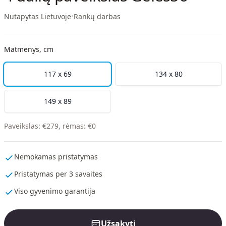
Nutapytas Lietuvoje
•
Rankų darbas
Matmenys, cm
117 x 69
134 x 80
149 x 89
Paveikslas
:
€
279
,
rėmas
:
€
0
Nemokamas pristatymas
Pristatymas per 3 savaites
Viso gyvenimo garantija
Užsakyti