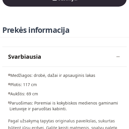
Prekės informacija
Svarbiausia
Medžiagos: drobė, dažai ir apsauginis lakas
Plotis: 117 cm
Aukštis: 69 cm
Paruošimas: Poremiai is kokybiskos medienos gaminami
Lietuvoje ir paruoštas kabinti.
Pagal užsakymą tapytas originalus paveikslas, sukurtas
būtent jūsų erdvei. Galite keisti matmenis, spalvų paletę