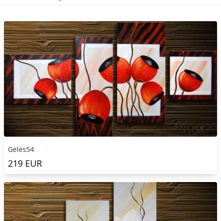
Gėlės54
219
EUR