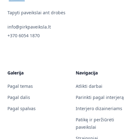
Tapyti paveikslai ant drobės
info@pirkpaveiksla.lt
+370 6054 1870
Galerija
Navigacija
Pagal temas
Atlikti darbai
Pagal dalis
Parinkti pagal interjerą
Pagal spalvas
Interjero dizaineriams
Patikę ir peržiūrėti
paveikslai
Straipsniai