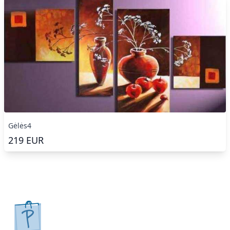
Gėlės4
219
EUR
pirkpaveiksla.lt