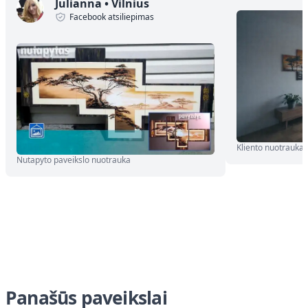
Julianna
•
Vilnius
Facebook atsiliepimas
Kliento nuotrauka
Nutapyto paveikslo nuotrauka
Panašūs paveikslai