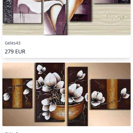
Gėlės43
279
EUR