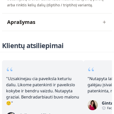
arba rinktis kelių dalių (diptiho / triptiho) variantą.
Aprašymas
Klientų atsiliepimai
“
“
"
Uzsakinejau cia paveiksla keturiu
"
Nutapyta laba
daliu. Likome patenkinti ir paveikslo
galėjau įsivai
kokybe ir bendru vaizdu. Nutapyta
patenkinta, 
graziai. Bendradarbiauti buvo malonu
🙂
"
Ginta
Face