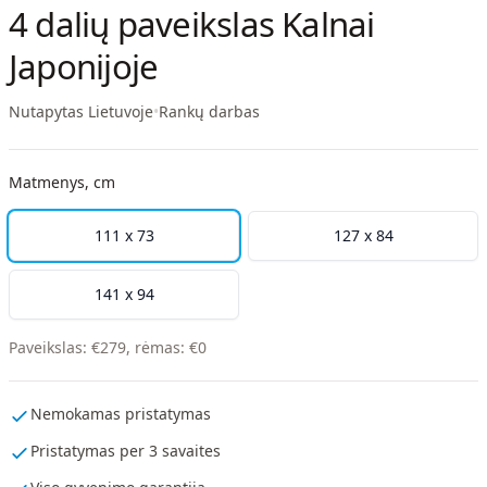
4 dalių paveikslas Kalnai
Japonijoje
Nutapytas Lietuvoje
•
Rankų darbas
Matmenys, cm
111 x 73
127 x 84
141 x 94
Paveikslas
:
€
279
,
rėmas
:
€
0
Nemokamas pristatymas
Pristatymas per 3 savaites