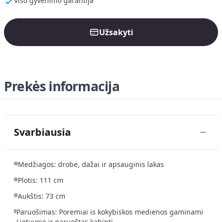
Viso gyvenimo garantija
Užsakyti
Prekės informacija
Svarbiausia
Medžiagos: drobė, dažai ir apsauginis lakas
Plotis: 111 cm
Aukštis: 73 cm
Paruošimas: Poremiai is kokybiskos medienos gaminami
Lietuvoje ir paruoštas kabinti.