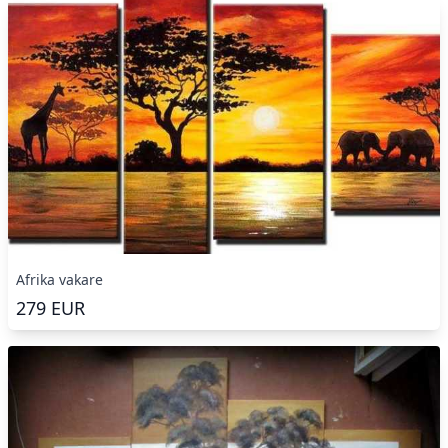
Afrika vakare
279
EUR