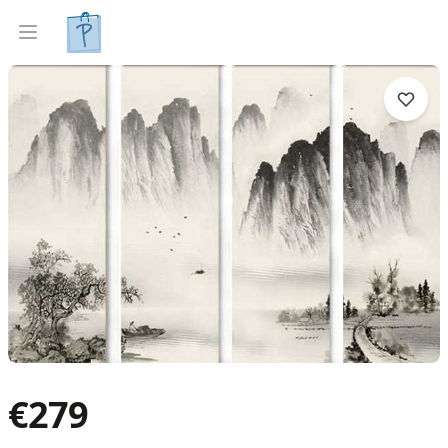
Tapyti paveikslai
Parinkti pagal interjerą
Open menu
€
279