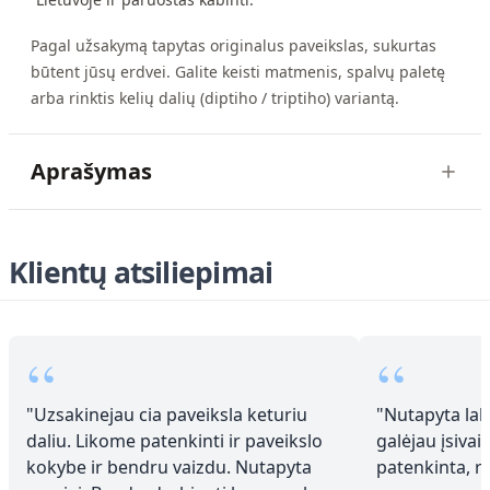
Pagal užsakymą tapytas originalus paveikslas, sukurtas
būtent jūsų erdvei. Galite keisti matmenis, spalvų paletę
arba rinktis kelių dalių (diptiho / triptiho) variantą.
Aprašymas
Klientų atsiliepimai
“
“
"
Uzsakinejau cia paveiksla keturiu
"
Nutapyta laba
daliu. Likome patenkinti ir paveikslo
galėjau įsivai
kokybe ir bendru vaizdu. Nutapyta
patenkinta, 