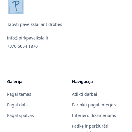
pirkpaveiksla.lt
Tapyti paveikslai ant drobės
info@pirkpaveiksla.lt
+370 6054 1870
Galerija
Navigacija
Pagal temas
Atlikti darbai
Pagal dalis
Parinkti pagal interjerą
Pagal spalvas
Interjero dizaineriams
Patikę ir peržiūrėti