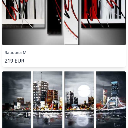
Raudona M
219
EUR