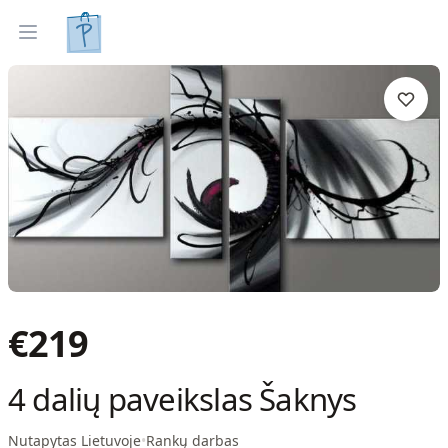
Tapyti paveikslai
Parinkti pagal interjerą
Open menu
€
219
4 dalių paveikslas Šaknys
Nutapytas Lietuvoje
•
Rankų darbas