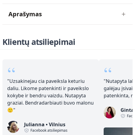
Aprašymas
Klientų atsiliepimai
“
“
"
Uzsakinejau cia paveiksla keturiu
"
Nutapyta laba
daliu. Likome patenkinti ir paveikslo
galėjau įsivai
kokybe ir bendru vaizdu. Nutapyta
patenkinta, 
graziai. Bendradarbiauti buvo malonu
🙂
"
Ginta
Face
Julianna
•
Vilnius
Facebook atsiliepimas