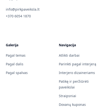
info@pirkpaveiksla.lt
+370 6054 1870
Galerija
Navigacija
Pagal temas
Atlikti darbai
Pagal dalis
Parinkti pagal interjerą
Pagal spalvas
Interjero dizaineriams
Patikę ir peržiūrėti
paveikslai
Straipsniai
Dovanų kuponas