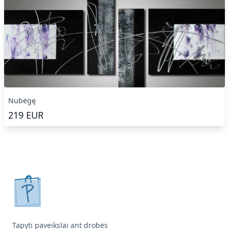
Nubėgę
219
EUR
pirkpaveiksla.lt
Tapyti paveikslai ant drobės