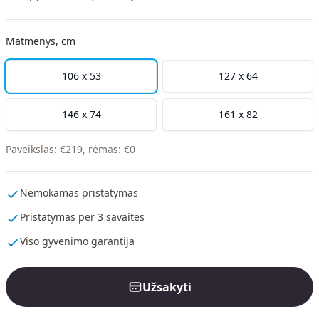
Matmenys, cm
106 x 53
127 x 64
146 x 74
161 x 82
Paveikslas
:
€
219
,
rėmas
:
€
0
Nemokamas pristatymas
Pristatymas per 3 savaites
Viso gyvenimo garantija
Užsakyti