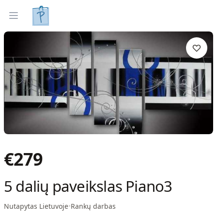
Tapyti paveikslai
Parinkti pagal interjerą
Open menu
€
279
5 dalių paveikslas Piano3
Nutapytas Lietuvoje
•
Rankų darbas