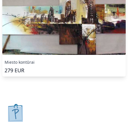
Miesto kontūrai
279
EUR
pirkpaveiksla.lt