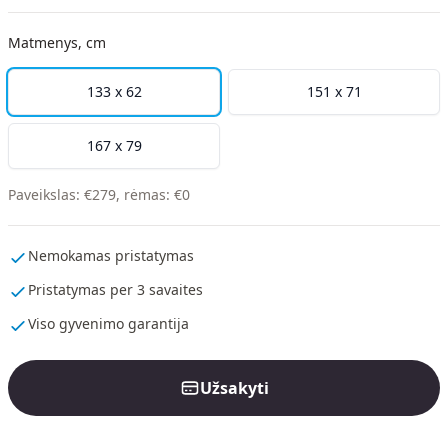
Matmenys, cm
133 x 62
151 x 71
167 x 79
Paveikslas
:
€
279
,
rėmas
:
€
0
Nemokamas pristatymas
Pristatymas per 3 savaites
Viso gyvenimo garantija
Užsakyti