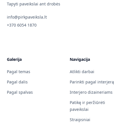
Tapyti paveikslai ant drobės
info@pirkpaveiksla.lt
+370 6054 1870
Galerija
Navigacija
Pagal temas
Atlikti darbai
Pagal dalis
Parinkti pagal interjerą
Pagal spalvas
Interjero dizaineriams
Patikę ir peržiūrėti
paveikslai
Straipsniai