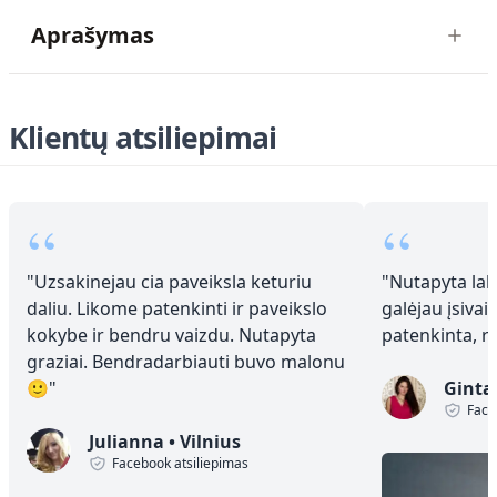
Aprašymas
Klientų atsiliepimai
“
“
"
Uzsakinejau cia paveiksla keturiu
"
Nutapyta laba
daliu. Likome patenkinti ir paveikslo
galėjau įsivai
kokybe ir bendru vaizdu. Nutapyta
patenkinta, 
graziai. Bendradarbiauti buvo malonu
🙂
"
Ginta
Face
Julianna
•
Vilnius
Facebook atsiliepimas