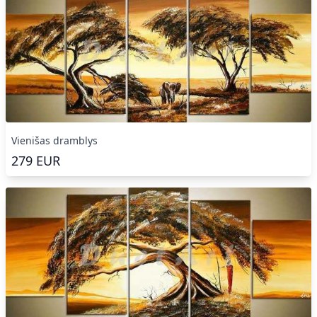
Vienišas dramblys
279
EUR