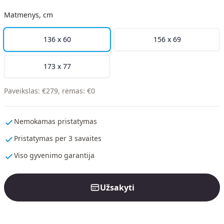
Matmenys, cm
136 x 60
156 x 69
173 x 77
Paveikslas
:
€
279
,
rėmas
:
€
0
Nemokamas pristatymas
Pristatymas per 3 savaites
Viso gyvenimo garantija
Užsakyti