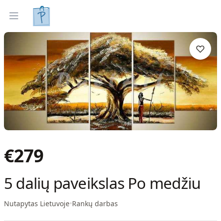
Tapyti paveikslai
Parinkti pagal interjerą
Open menu
€
279
5 dalių paveikslas Po medžiu
Nutapytas Lietuvoje
•
Rankų darbas