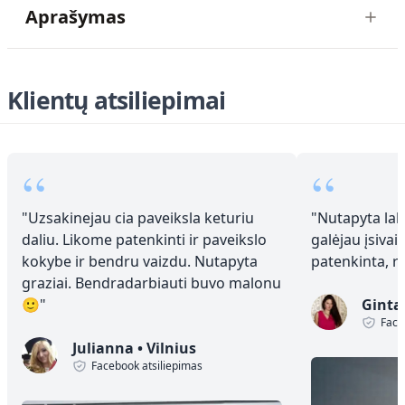
Aprašymas
Klientų atsiliepimai
“
“
"
Uzsakinejau cia paveiksla keturiu
"
Nutapyta laba
daliu. Likome patenkinti ir paveikslo
galėjau įsivai
kokybe ir bendru vaizdu. Nutapyta
patenkinta, 
graziai. Bendradarbiauti buvo malonu
🙂
"
Ginta
Face
Julianna
•
Vilnius
Facebook atsiliepimas