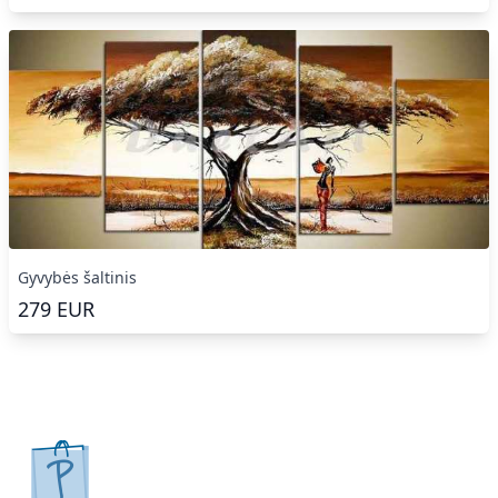
Gyvybės šaltinis
279
EUR
pirkpaveiksla.lt