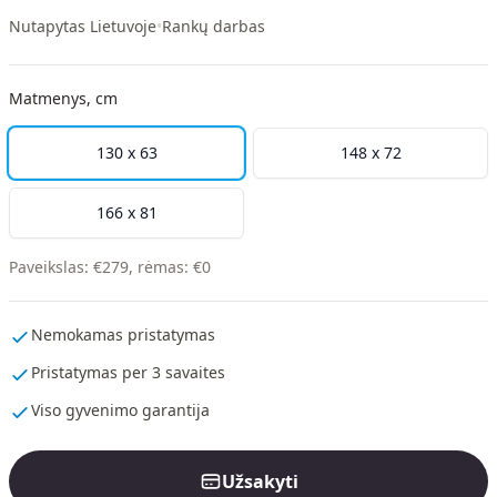
Nutapytas Lietuvoje
•
Rankų darbas
Matmenys, cm
130 x 63
148 x 72
166 x 81
Paveikslas
:
€
279
,
rėmas
:
€
0
Nemokamas pristatymas
Pristatymas per 3 savaites
Viso gyvenimo garantija
Užsakyti