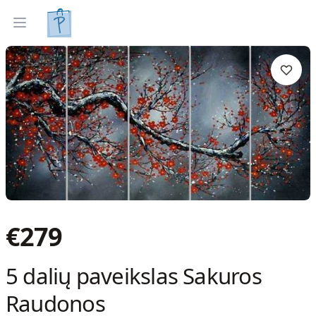
Tapyti paveikslai
Parinkti pagal interjerą
Open menu
€
279
5 dalių paveikslas Sakuros
Raudonos