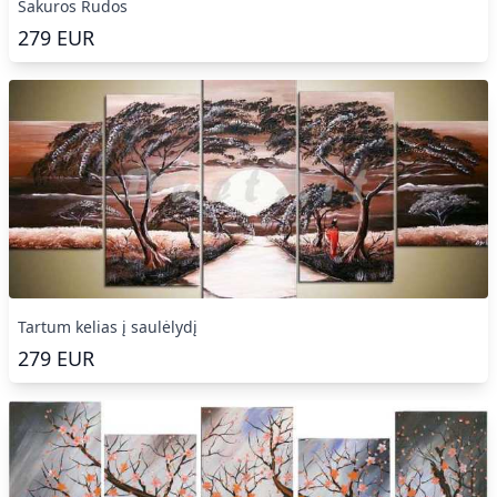
Sakuros Rudos
279
EUR
Tartum kelias į saulėlydį
279
EUR