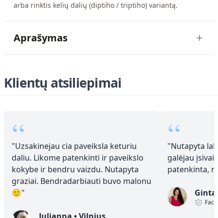
arba rinktis kelių dalių (diptiho / triptiho) variantą.
Aprašymas
Klientų atsiliepimai
“
“
"
Uzsakinejau cia paveiksla keturiu
"
Nutapyta laba
daliu. Likome patenkinti ir paveikslo
galėjau įsivai
kokybe ir bendru vaizdu. Nutapyta
patenkinta, 
graziai. Bendradarbiauti buvo malonu
🙂
"
Ginta
Face
Julianna
•
Vilnius