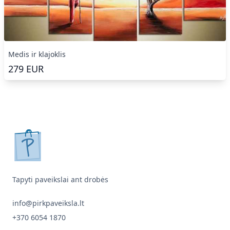
Medis ir klajoklis
279
EUR
pirkpaveiksla.lt
Tapyti paveikslai ant drobės
info@pirkpaveiksla.lt
+370 6054 1870