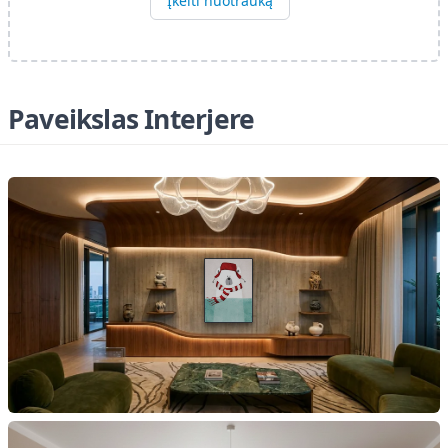
Įkelti nuotrauką
Paveikslas Interjere