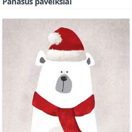
Panašūs paveikslai