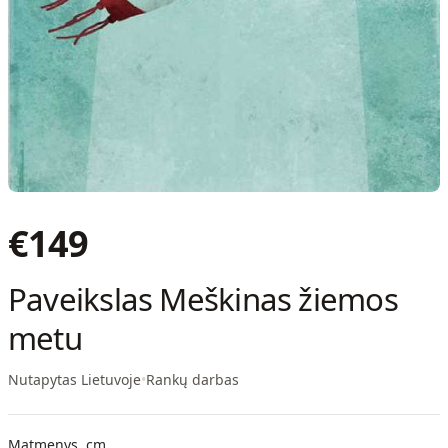
€
149
Paveikslas Meškinas žiemos
metu
Nutapytas Lietuvoje
•
Rankų darbas
Matmenys, cm