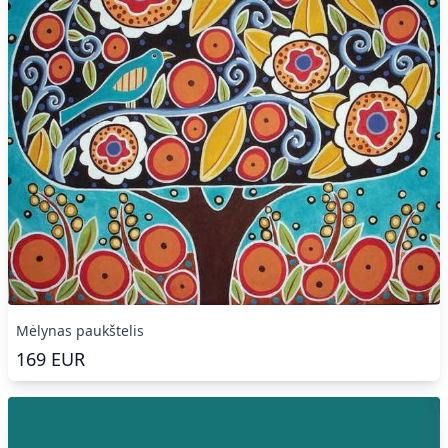
Mėlynas paukštelis
169
EUR