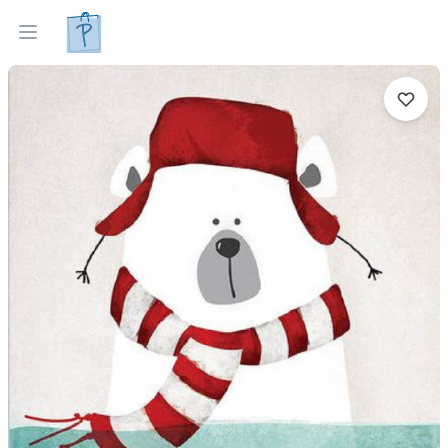
Tapyti paveikslai
Parinkti pagal interjerą
Open menu