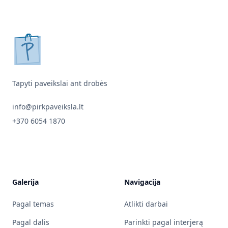
pirkpaveiksla.lt
Tapyti paveikslai ant drobės
info@pirkpaveiksla.lt
+370 6054 1870
Galerija
Navigacija
Pagal temas
Atlikti darbai
Pagal dalis
Parinkti pagal interjerą