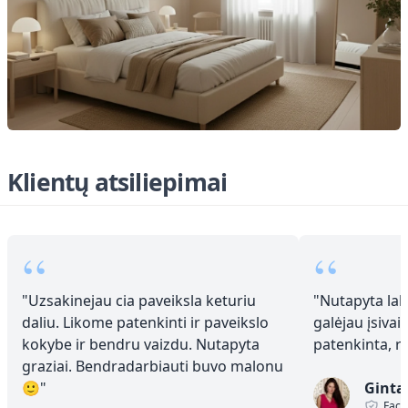
Klientų atsiliepimai
“
“
"
Uzsakinejau cia paveiksla keturiu
"
Nutapyta laba
daliu. Likome patenkinti ir paveikslo
galėjau įsivai
kokybe ir bendru vaizdu. Nutapyta
patenkinta, 
graziai. Bendradarbiauti buvo malonu
🙂
"
Ginta
Face