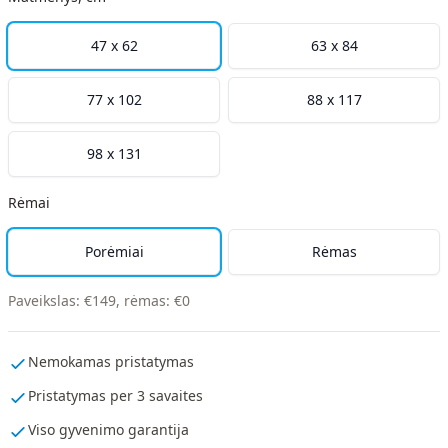
47 x 62
63 x 84
77 x 102
88 x 117
98 x 131
Rėmai
Porėmiai
Rėmas
Paveikslas
:
€
149
,
rėmas
:
€
0
Nemokamas pristatymas
Pristatymas per 3 savaites
Viso gyvenimo garantija