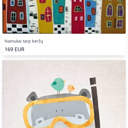
Namukai tarp beržų
169
EUR