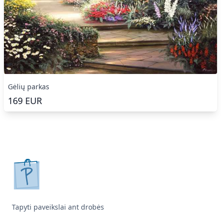
Gėlių parkas
169
EUR
pirkpaveiksla.lt
Tapyti paveikslai ant drobės