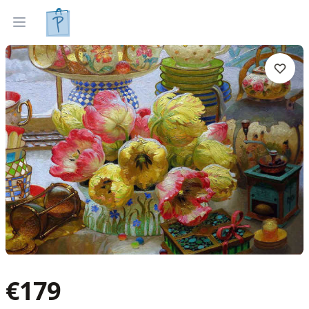
Tapyti paveikslai
Parinkti pagal interjerą
Open menu
€
179