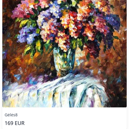
Gėlės8
169
EUR