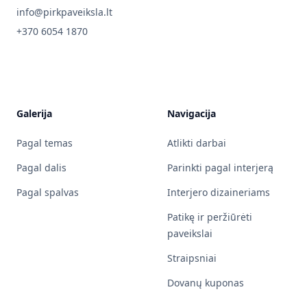
info@pirkpaveiksla.lt
+370 6054 1870
Galerija
Navigacija
Pagal temas
Atlikti darbai
Pagal dalis
Parinkti pagal interjerą
Pagal spalvas
Interjero dizaineriams
Patikę ir peržiūrėti
paveikslai
Straipsniai
Dovanų kuponas