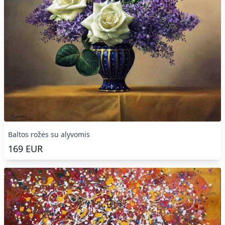
Baltos rožės su alyvomis
169
EUR