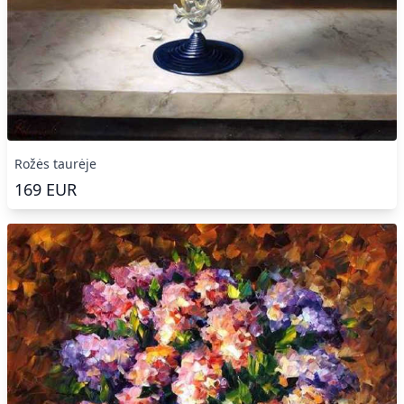
Rožės taurėje
169
EUR