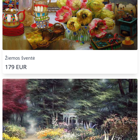
Žiemos šventė
179
EUR