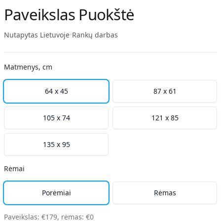
Paveikslas Puokštė
Nutapytas Lietuvoje
•
Rankų darbas
Matmenys, cm
64 x 45
87 x 61
105 x 74
121 x 85
135 x 95
Rėmai
Porėmiai
Rėmas
Paveikslas
:
€
179
,
rėmas
:
€
0