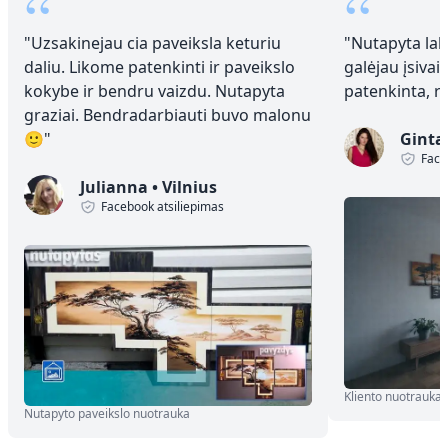
“
“
"
Uzsakinejau cia paveiksla keturiu
"
Nutapyta laba
daliu. Likome patenkinti ir paveikslo
galėjau įsivai
kokybe ir bendru vaizdu. Nutapyta
patenkinta, 
graziai. Bendradarbiauti buvo malonu
🙂
"
Ginta
Face
Julianna
•
Vilnius
Facebook atsiliepimas
Kliento nuotrauka
Nutapyto paveikslo nuotrauka