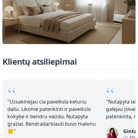
Klientų atsiliepimai
“
“
"
Uzsakinejau cia paveiksla keturiu
"
Nutapyta laba
daliu. Likome patenkinti ir paveikslo
galėjau įsivai
kokybe ir bendru vaizdu. Nutapyta
patenkinta, 
graziai. Bendradarbiauti buvo malonu
🙂
"
Ginta
Face