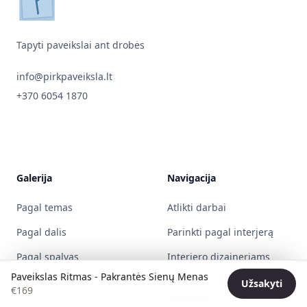
pirkpaveiksla.lt
Tapyti paveikslai ant drobės
info@pirkpaveiksla.lt
+370 6054 1870
Galerija
Navigacija
Pagal temas
Atlikti darbai
Pagal dalis
Parinkti pagal interjerą
Pagal spalvas
Interjero dizaineriams
Paveikslas Ritmas - Pakrantės Sienų Menas
Patikę ir peržiūrėti
Užsakyti
€
169
paveikslai