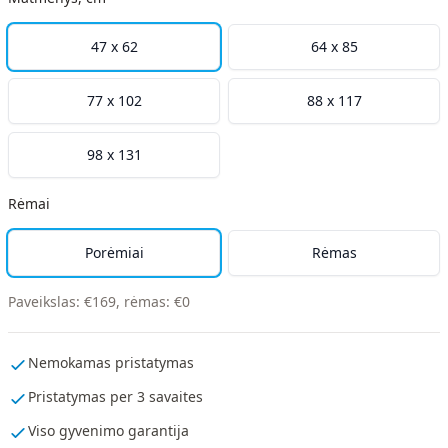
47 x 62
64 x 85
77 x 102
88 x 117
98 x 131
Rėmai
Porėmiai
Rėmas
Paveikslas
:
€
169
,
rėmas
:
€
0
Nemokamas pristatymas
Pristatymas per 3 savaites
Viso gyvenimo garantija