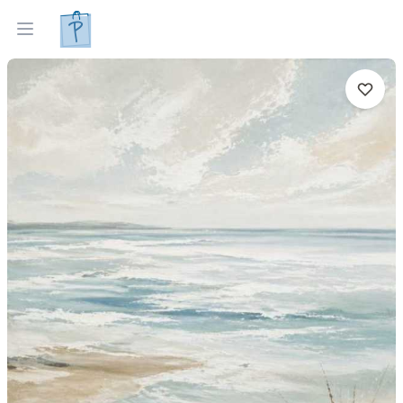
Tapyti paveikslai
Parinkti pagal interjerą
Open menu