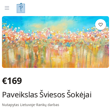
Tapyti paveikslai
Parinkti pagal interjerą
Open menu
€
169
Paveikslas Šviesos Šokėjai
Nutapytas Lietuvoje
•
Rankų darbas