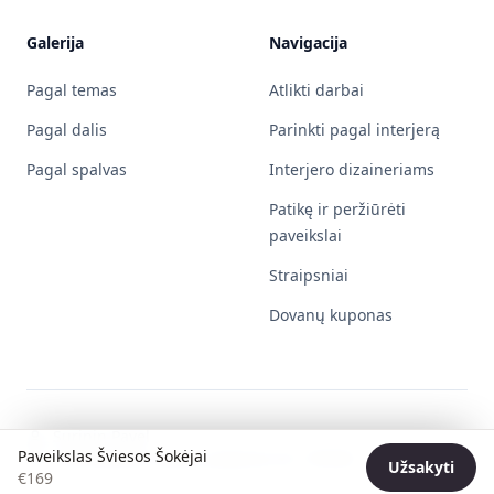
Galerija
Navigacija
Pagal temas
Atlikti darbai
Pagal dalis
Parinkti pagal interjerą
Pagal spalvas
Interjero dizaineriams
Patikę ir peržiūrėti
paveikslai
Straipsniai
Dovanų kuponas
Surinin Pavel
Paveikslas Šviesos Šokėjai
Individualios veiklos pažymos Nr. 730596
Užsakyti
€
169