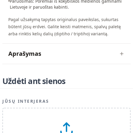
Paruošimas: Poremiai is kokybiskos medienos gaminami
Lietuvoje ir paruoštas kabinti.
Pagal užsakymą tapytas originalus paveikslas, sukurtas
būtent jūsų erdvei. Galite keisti matmenis, spalvų paletę
arba rinktis kelių dalių (diptiho / triptiho) variantą.
Aprašymas
Uždėti ant sienos
JŪSŲ INTERJERAS