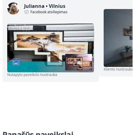
Julianna
•
Vilnius
Facebook atsiliepimas
Kliento nuotrauka
Nutapyto paveikslo nuotrauka
Panašūs paveikslai