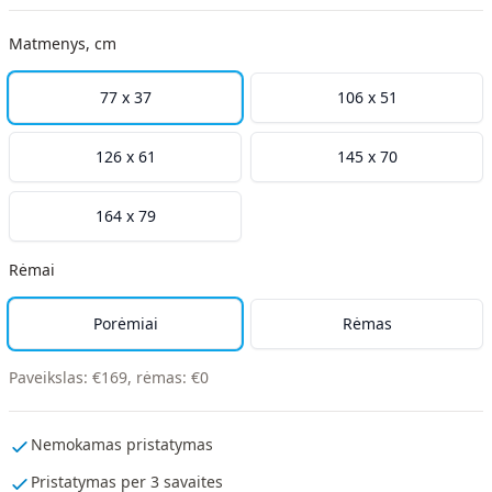
Matmenys, cm
77 x 37
106 x 51
126 x 61
145 x 70
164 x 79
Rėmai
Porėmiai
Rėmas
Paveikslas
:
€
169
,
rėmas
:
€
0
Nemokamas pristatymas
Pristatymas per 3 savaites