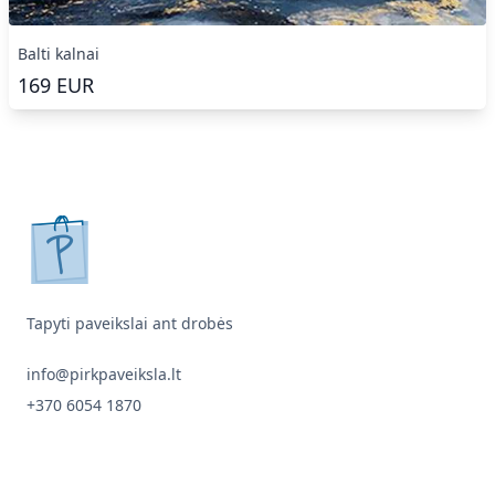
Balti kalnai
169
EUR
pirkpaveiksla.lt
Tapyti paveikslai ant drobės
info@pirkpaveiksla.lt
+370 6054 1870