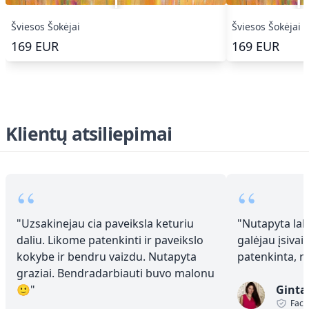
Šviesos Šokėjai
Šviesos Šokėjai
169
EUR
169
EUR
Klientų atsiliepimai
“
“
"
Uzsakinejau cia paveiksla keturiu
"
Nutapyta laba
daliu. Likome patenkinti ir paveikslo
galėjau įsivai
kokybe ir bendru vaizdu. Nutapyta
patenkinta, 
graziai. Bendradarbiauti buvo malonu
🙂
"
Ginta
Face