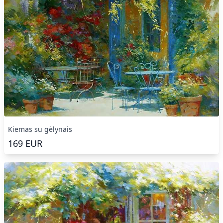
Kiemas su gėlynais
169
EUR