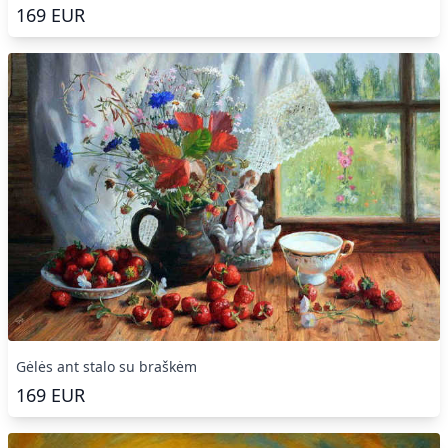
169
EUR
Gėlės ant stalo su braškėm
169
EUR