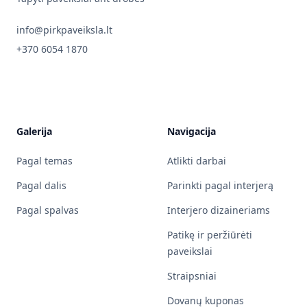
info@pirkpaveiksla.lt
+370 6054 1870
Galerija
Navigacija
Pagal temas
Atlikti darbai
Pagal dalis
Parinkti pagal interjerą
Pagal spalvas
Interjero dizaineriams
Patikę ir peržiūrėti
paveikslai
Straipsniai
Dovanų kuponas