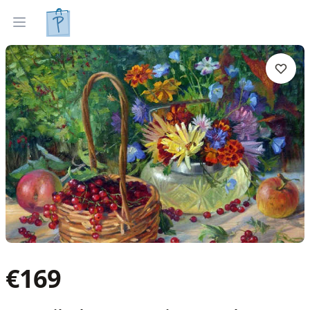
Tapyti paveikslai
Parinkti pagal interjerą
Open menu
€
169