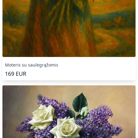
Moteris su saulėgrąžomis
169
EUR