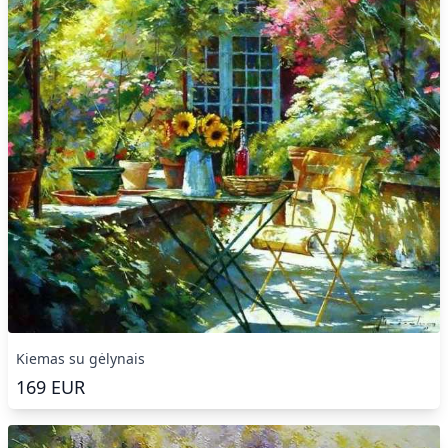
Kiemas su gėlynais
169
EUR