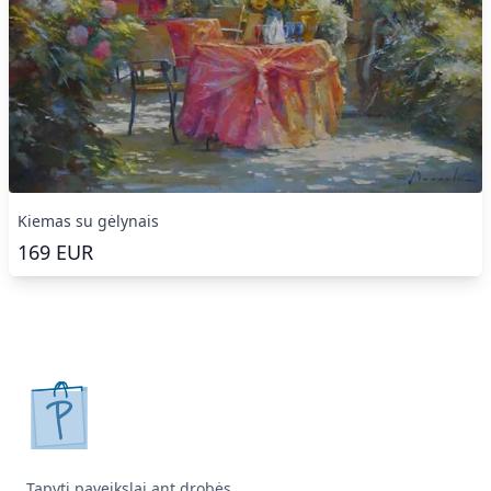
Kiemas su gėlynais
169
EUR
pirkpaveiksla.lt
Tapyti paveikslai ant drobės