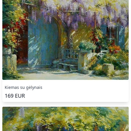
Kiemas su gėlynais
169
EUR