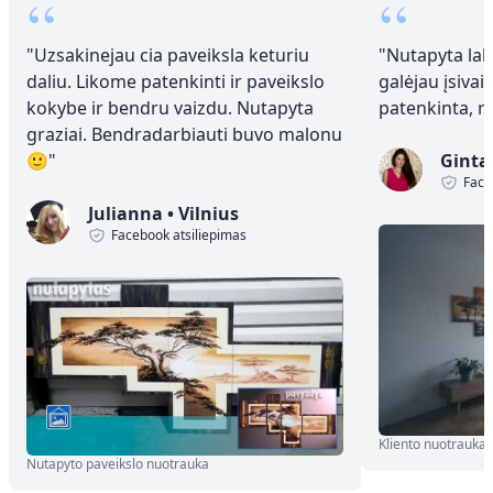
“
“
"
Uzsakinejau cia paveiksla keturiu
"
Nutapyta laba
daliu. Likome patenkinti ir paveikslo
galėjau įsivai
kokybe ir bendru vaizdu. Nutapyta
patenkinta, 
graziai. Bendradarbiauti buvo malonu
🙂
"
Ginta
Face
Julianna
•
Vilnius
Facebook atsiliepimas
Kliento nuotrauka
Nutapyto paveikslo nuotrauka