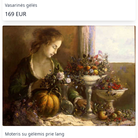
Vasarinės gėlės
169
EUR
Moteris su gėlėmis prie lang