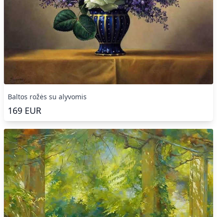
Baltos rožės su alyvomis
169
EUR