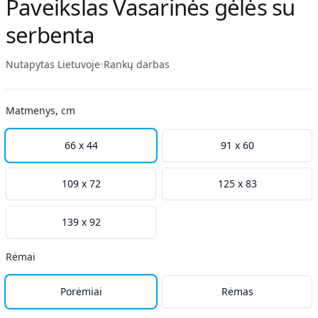
Paveikslas Vasarinės gėlės su
serbenta
Nutapytas Lietuvoje
•
Rankų darbas
Matmenys, cm
66 x 44
91 x 60
109 x 72
125 x 83
139 x 92
Rėmai
Porėmiai
Rėmas