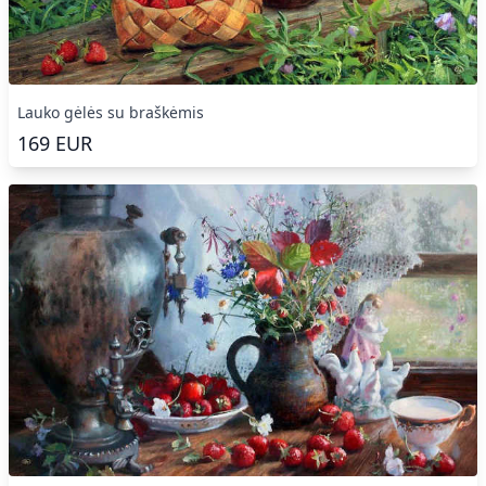
Lauko gėlės su braškėmis
169
EUR