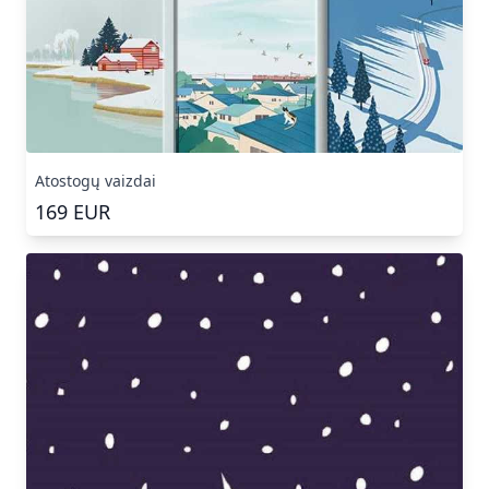
Atostogų vaizdai
169
EUR