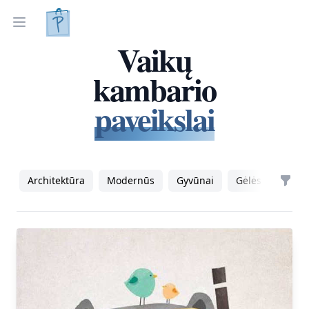
Tapyti paveikslai
Parinkti pagal interjerą
Open menu
Vaikų
kambario
paveikslai
Architektūra
Modernūs
Gyvūnai
Gėlės
Mote
Filte
Products