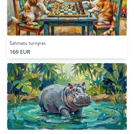
Šahmatu turnyras
169
EUR