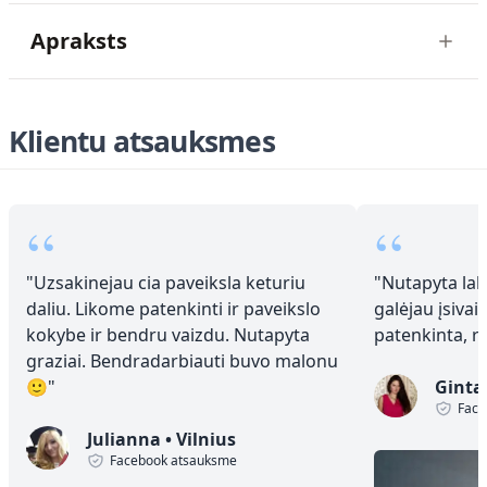
Apraksts
Klientu atsauksmes
“
“
"
Uzsakinejau cia paveiksla keturiu
"
Nutapyta laba
daliu. Likome patenkinti ir paveikslo
galėjau įsivai
kokybe ir bendru vaizdu. Nutapyta
patenkinta, 
graziai. Bendradarbiauti buvo malonu
🙂
"
Ginta
Face
Julianna
•
Vilnius
Facebook atsauksme