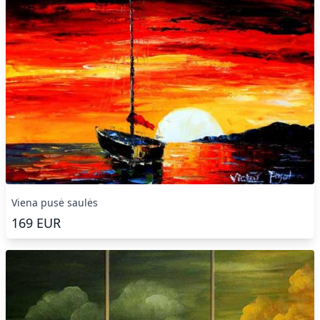
Viena pusė saulės
169
EUR