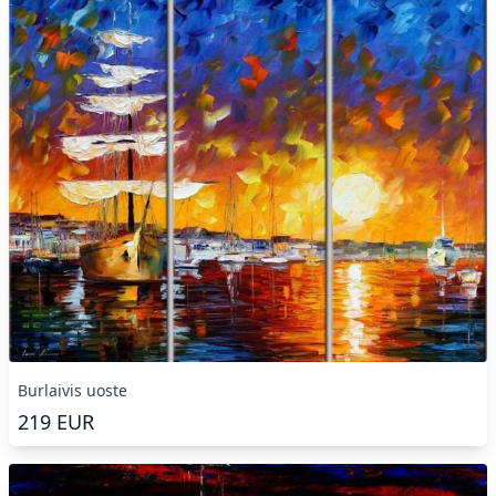
Burlaivis uoste
219
EUR