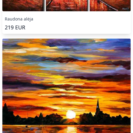
Raudona alėja
219
EUR