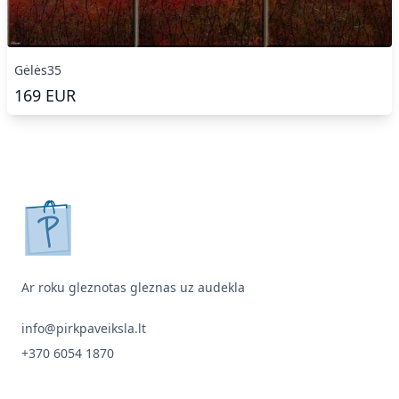
Gėlės35
169
EUR
pirkpaveiksla.lt
Ar roku gleznotas gleznas uz audekla
info@pirkpaveiksla.lt
+370 6054 1870