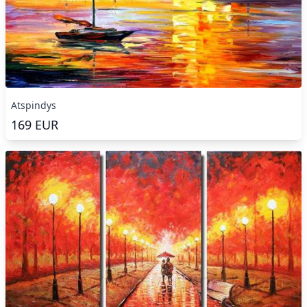
Atspindys
169
EUR