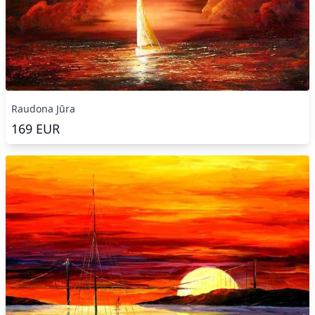
Raudona Jūra
169
EUR