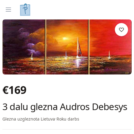
Gleznas
Izveleties pec interjera
Open menu
€
169
3 dalu glezna Audros Debesys
Glezna uzgleznota Lietuva
•
Roku darbs