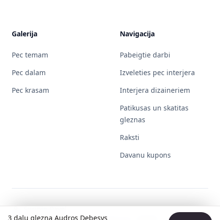
Galerija
Navigacija
Pec temam
Pabeigtie darbi
Pec dalam
Izveleties pec interjera
Pec krasam
Interjera dizaineriem
Patikusas un skatitas
gleznas
Raksti
Davanu kupons
Surinin Pavel
3 dalu glezna Audros Debesys
Individualios veiklos pažymos Nr. 730596