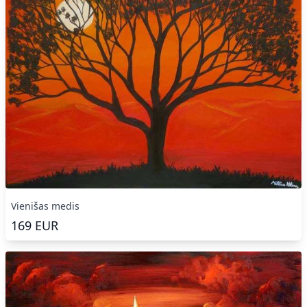
Vienišas medis
169
EUR