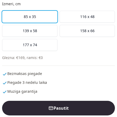
Izmeri, cm
85 x 35
116 x 48
139 x 58
158 x 66
177 x 74
Glezna
:
€
169
,
ramis
:
€
0
Bezmaksas piegade
Piegade 3 nedelu laika
Muziga garantija
Pasutit