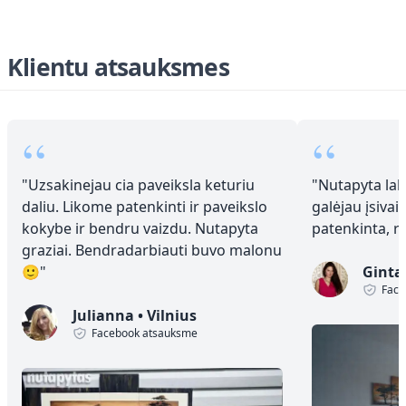
Klientu atsauksmes
“
“
"
Uzsakinejau cia paveiksla keturiu
"
Nutapyta laba
daliu. Likome patenkinti ir paveikslo
galėjau įsivai
kokybe ir bendru vaizdu. Nutapyta
patenkinta, 
graziai. Bendradarbiauti buvo malonu
🙂
"
Ginta
Face
Julianna
•
Vilnius
Facebook atsauksme