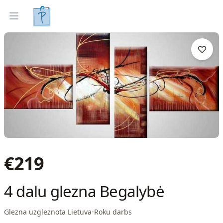
Gleznas
Izveleties pec interjera
Open menu
€
219
4 dalu glezna Begalybė
Glezna uzgleznota Lietuva
•
Roku darbs