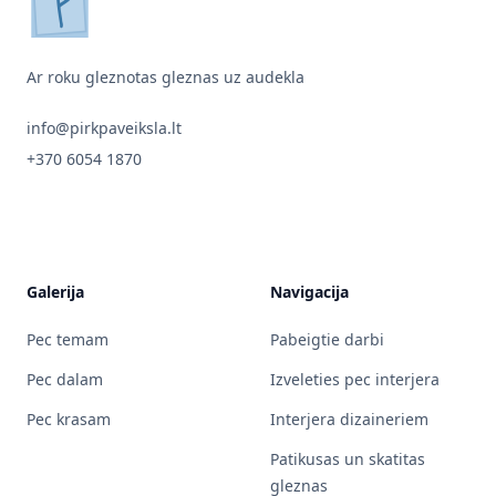
pirkpaveiksla.lt
Ar roku gleznotas gleznas uz audekla
info@pirkpaveiksla.lt
+370 6054 1870
Galerija
Navigacija
Pec temam
Pabeigtie darbi
Pec dalam
Izveleties pec interjera
Pec krasam
Interjera dizaineriem
Patikusas un skatitas
gleznas