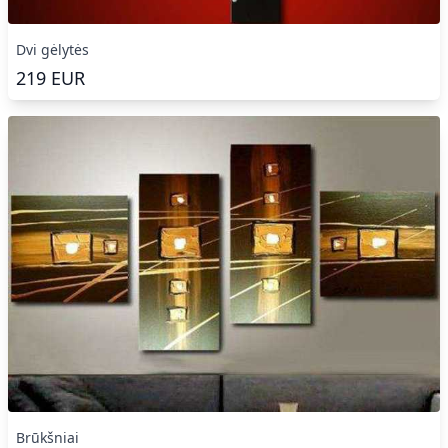
Dvi gėlytės
219
EUR
Brūkšniai