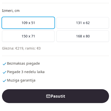
Izmeri, cm
109 x 51
131 x 62
150 x 71
168 x 80
Glezna
:
€
219
,
ramis
:
€
0
Bezmaksas piegade
Piegade 3 nedelu laika
Muziga garantija
Pasutit