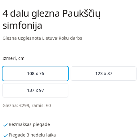
4 dalu glezna Paukščių
simfonija
Glezna uzgleznota Lietuva
•
Roku darbs
Izmeri, cm
108 x 76
123 x 87
137 x 97
Glezna
:
€
299
,
ramis
:
€
0
Bezmaksas piegade
Piegade 3 nedelu laika