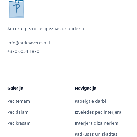
pirkpaveiksla.lt
Ar roku gleznotas gleznas uz audekla
info@pirkpaveiksla.lt
+370 6054 1870
Galerija
Navigacija
Pec temam
Pabeigtie darbi
Pec dalam
Izveleties pec interjera
Pec krasam
Interjera dizaineriem
Patikusas un skatitas