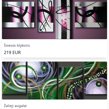
Šviesos blyksnis
219
EUR
Žalieji augalai