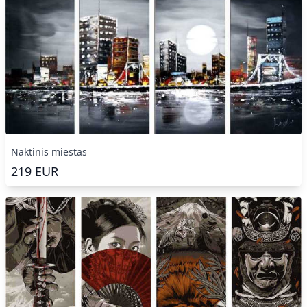
Naktinis miestas
219
EUR