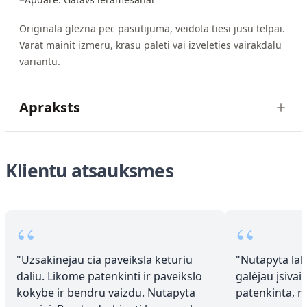
Originala glezna pec pasutijuma, veidota tiesi jusu telpai.
Varat mainit izmeru, krasu paleti vai izveleties vairakdalu
variantu.
Apraksts
Klientu atsauksmes
“
“
"
Uzsakinejau cia paveiksla keturiu
"
Nutapyta laba
daliu. Likome patenkinti ir paveikslo
galėjau įsivai
kokybe ir bendru vaizdu. Nutapyta
patenkinta, 