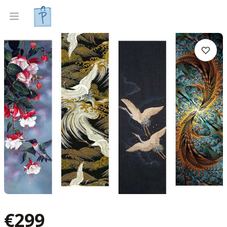
Gleznas
Izveleties pec interjera
Open menu
€
299