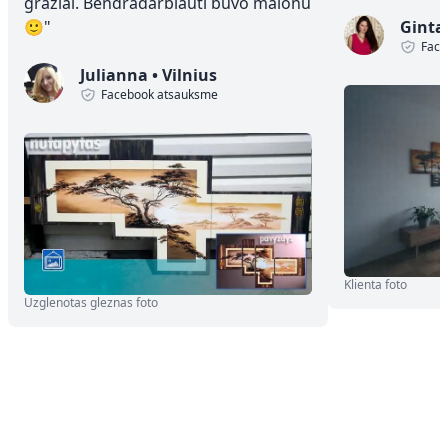
graziai. Bendradarbiauti buvo malonu
🙂
"
Ginta
Face
Julianna
•
Vilnius
Facebook atsauksme
Klienta foto
Uzglenotas gleznas foto