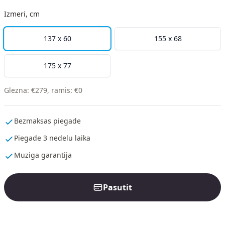
Izmeri, cm
137 x 60
155 x 68
175 x 77
Glezna
:
€
279
,
ramis
:
€
0
Bezmaksas piegade
Piegade 3 nedelu laika
Muziga garantija
Pasutit