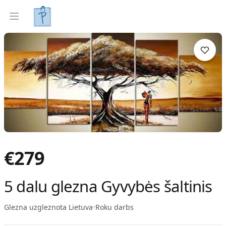
Gleznas
Izveleties pec interjera
Open menu
€
279
5 dalu glezna Gyvybės šaltinis
Glezna uzgleznota Lietuva
•
Roku darbs