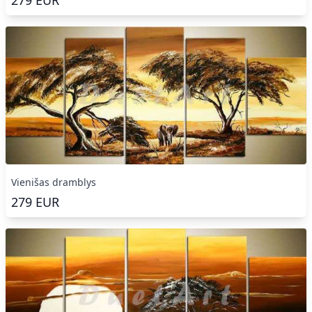
279
EUR
Vienišas dramblys
279
EUR