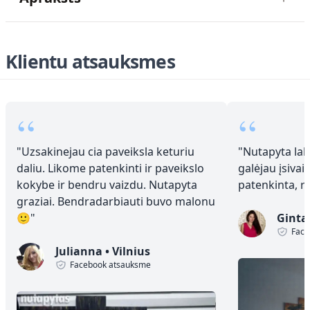
Klientu atsauksmes
“
“
"
Uzsakinejau cia paveiksla keturiu
"
Nutapyta laba
daliu. Likome patenkinti ir paveikslo
galėjau įsivai
kokybe ir bendru vaizdu. Nutapyta
patenkinta, 
graziai. Bendradarbiauti buvo malonu
🙂
"
Ginta
Face
Julianna
•
Vilnius
Facebook atsauksme