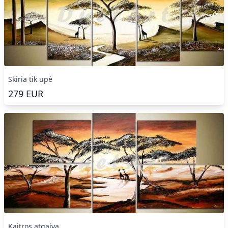
Skiria tik upė
279
EUR
Kaitros atgaiva