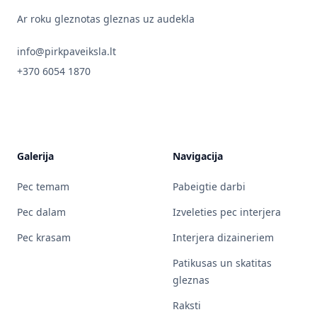
Ar roku gleznotas gleznas uz audekla
info@pirkpaveiksla.lt
+370 6054 1870
Galerija
Navigacija
Pec temam
Pabeigtie darbi
Pec dalam
Izveleties pec interjera
Pec krasam
Interjera dizaineriem
Patikusas un skatitas
gleznas
Raksti