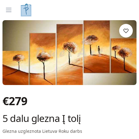
Gleznas
Izveleties pec interjera
Open menu
€
279
5 dalu glezna Į tolį
Glezna uzgleznota Lietuva
•
Roku darbs