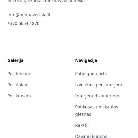
Ar roku gleznotas gleznas uz audekla
info@pirkpaveiksla.lt
+370 6054 1870
Galerija
Navigacija
Pec temam
Pabeigtie darbi
Pec dalam
Izveleties pec interjera
Pec krasam
Interjera dizaineriem
Patikusas un skatitas
gleznas
Raksti
Davanu kupons