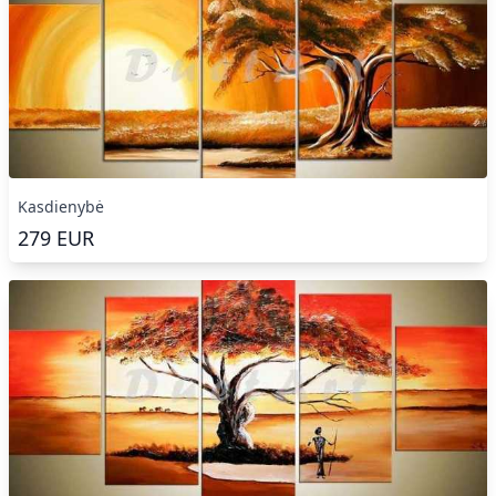
Kasdienybė
279
EUR