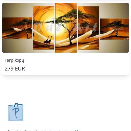
Tarp kopų
279
EUR
pirkpaveiksla.lt