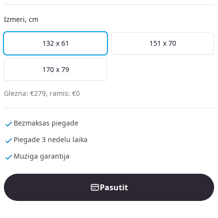
Izmeri, cm
132 x 61
151 x 70
170 x 79
Glezna
:
€
279
,
ramis
:
€
0
Bezmaksas piegade
Piegade 3 nedelu laika
Muziga garantija
Pasutit