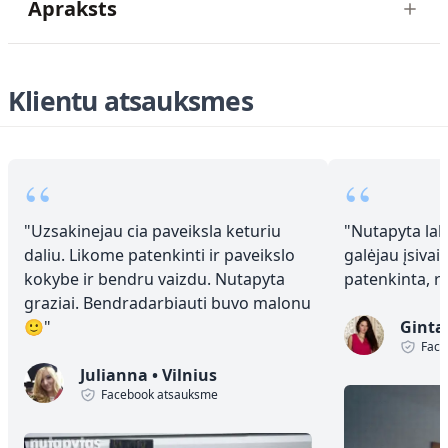
Apraksts
Klientu atsauksmes
“
“
"
Uzsakinejau cia paveiksla keturiu
"
Nutapyta laba
daliu. Likome patenkinti ir paveikslo
galėjau įsivai
kokybe ir bendru vaizdu. Nutapyta
patenkinta, 
graziai. Bendradarbiauti buvo malonu
🙂
"
Ginta
Face
Julianna
•
Vilnius
Facebook atsauksme