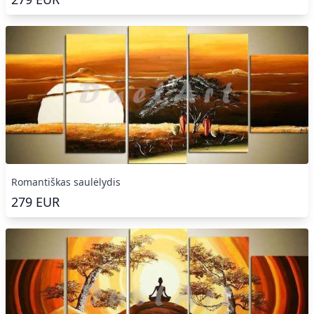
Romantiškas saulėlydis
279
EUR