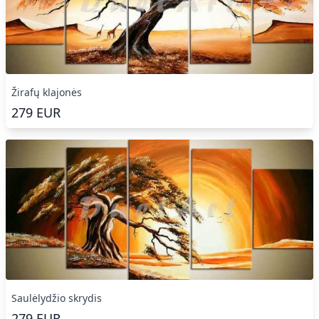
Žirafų klajonės
279
EUR
Saulėlydžio skrydis
279
EUR