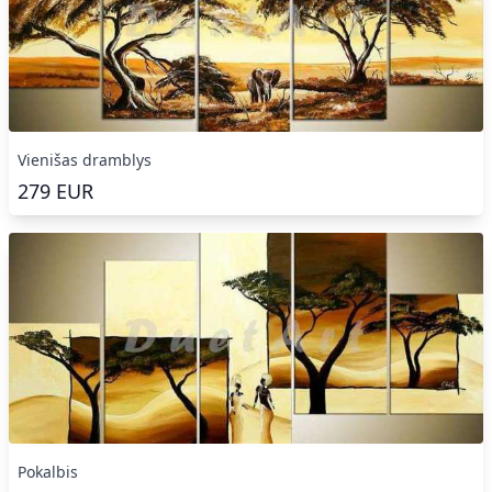
Vienišas dramblys
279
EUR
Pokalbis