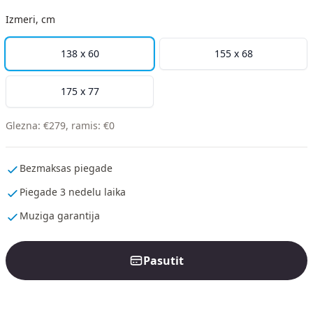
Izmeri, cm
138 x 60
155 x 68
175 x 77
Glezna
:
€
279
,
ramis
:
€
0
Bezmaksas piegade
Piegade 3 nedelu laika
Muziga garantija
Pasutit