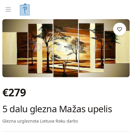
Gleznas
Izveleties pec interjera
Open menu
€
279
5 dalu glezna Mažas upelis
Glezna uzgleznota Lietuva
•
Roku darbs