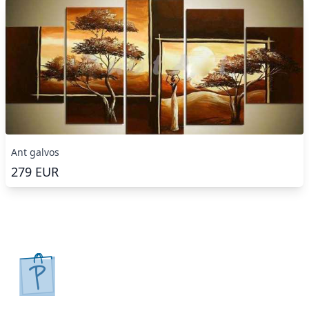
Ant galvos
279
EUR
pirkpaveiksla.lt