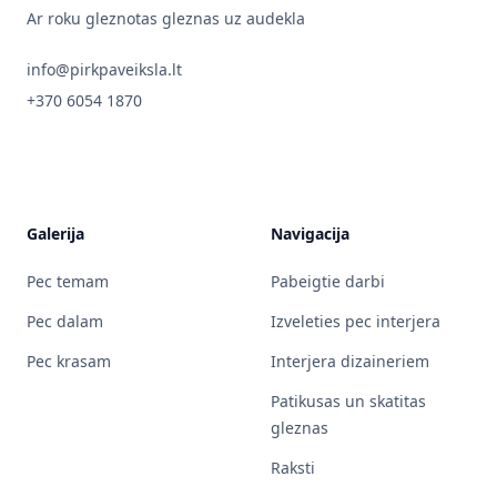
Ar roku gleznotas gleznas uz audekla
info@pirkpaveiksla.lt
+370 6054 1870
Galerija
Navigacija
Pec temam
Pabeigtie darbi
Pec dalam
Izveleties pec interjera
Pec krasam
Interjera dizaineriem
Patikusas un skatitas
gleznas
Raksti