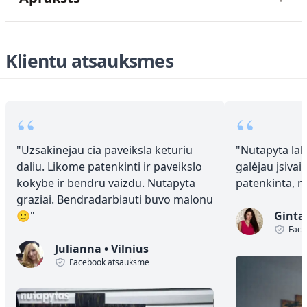
Klientu atsauksmes
“
“
"
Uzsakinejau cia paveiksla keturiu
"
Nutapyta laba
daliu. Likome patenkinti ir paveikslo
galėjau įsivai
kokybe ir bendru vaizdu. Nutapyta
patenkinta, 
graziai. Bendradarbiauti buvo malonu
🙂
"
Ginta
Face
Julianna
•
Vilnius
Facebook atsauksme