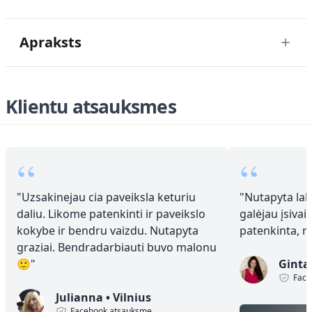
Apraksts
Klientu atsauksmes
“
“
"
Uzsakinejau cia paveiksla keturiu
"
Nutapyta laba
daliu. Likome patenkinti ir paveikslo
galėjau įsivai
kokybe ir bendru vaizdu. Nutapyta
patenkinta, 
graziai. Bendradarbiauti buvo malonu
🙂
"
Ginta
Face
Julianna
•
Vilnius
Facebook atsauksme