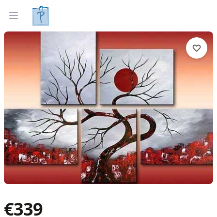
Gleznas
Izveleties pec interjera
Open menu
€
339