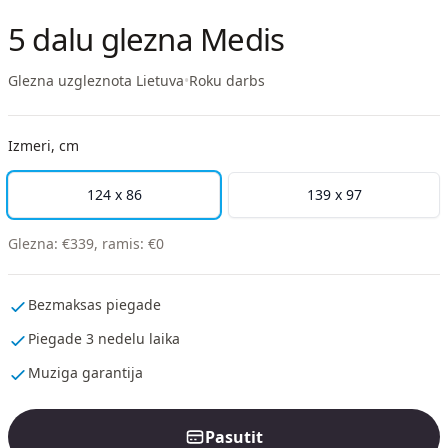
5 dalu glezna Medis
Glezna uzgleznota Lietuva
•
Roku darbs
Izmeri, cm
124 x 86
139 x 97
Glezna
:
€
339
,
ramis
:
€
0
Bezmaksas piegade
Piegade 3 nedelu laika
Muziga garantija
Pasutit