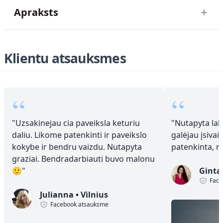
Apraksts
Klientu atsauksmes
“
“
"
Uzsakinejau cia paveiksla keturiu
"
Nutapyta laba
daliu. Likome patenkinti ir paveikslo
galėjau įsivai
kokybe ir bendru vaizdu. Nutapyta
patenkinta, 
graziai. Bendradarbiauti buvo malonu
🙂
"
Ginta
Face
Julianna
•
Vilnius
Facebook atsauksme