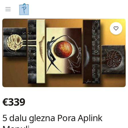
Gleznas
Izveleties pec interjera
Open menu
€
339
5 dalu glezna Pora Aplink