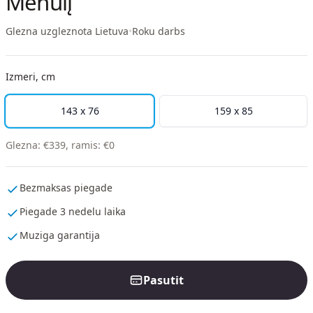
Menulį
Glezna uzgleznota Lietuva
•
Roku darbs
Izmeri, cm
143 x 76
159 x 85
Glezna
:
€
339
,
ramis
:
€
0
Bezmaksas piegade
Piegade 3 nedelu laika
Muziga garantija
Pasutit