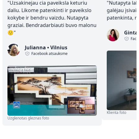
"
Uzsakinejau cia paveiksla keturiu
"
Nutapyta laba
daliu. Likome patenkinti ir paveikslo
galėjau įsivai
kokybe ir bendru vaizdu. Nutapyta
patenkinta, 
graziai. Bendradarbiauti buvo malonu
🙂
"
Ginta
Face
Julianna
•
Vilnius
Facebook atsauksme
Klienta foto
Uzglenotas gleznas foto