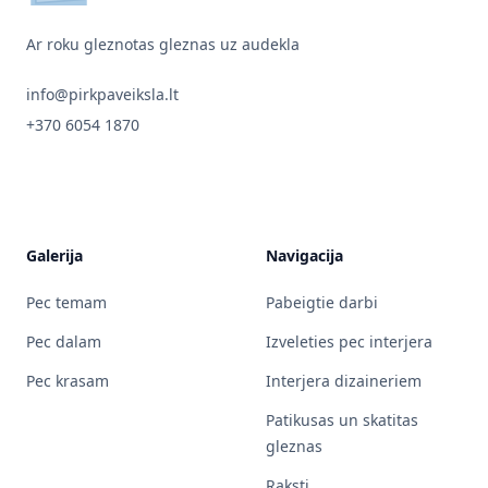
Ar roku gleznotas gleznas uz audekla
info@pirkpaveiksla.lt
+370 6054 1870
Galerija
Navigacija
Pec temam
Pabeigtie darbi
Pec dalam
Izveleties pec interjera
Pec krasam
Interjera dizaineriem
Patikusas un skatitas
gleznas
Raksti