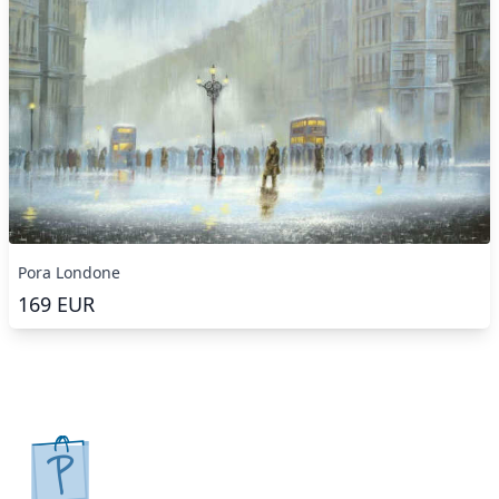
Pora Londone
169
EUR
pirkpaveiksla.lt