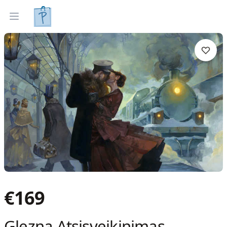
Gleznas
Izveleties pec interjera
Open menu
€
169
Glezna Atsisveikinimas