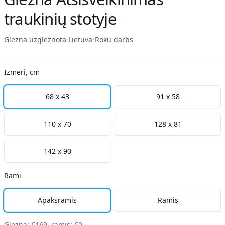
traukinių stotyje
Glezna uzgleznota Lietuva
•
Roku darbs
Izmeri, cm
68 x 43
91 x 58
110 x 70
128 x 81
142 x 90
Rami
Apaksramis
Ramis
Glezna
:
€
169
,
ramis
:
€
0