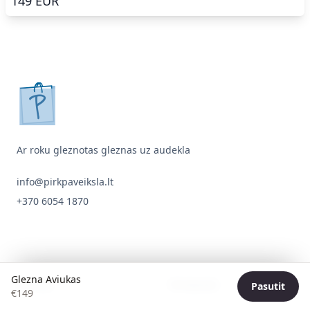
149
EUR
pirkpaveiksla.lt
Ar roku gleznotas gleznas uz audekla
info@pirkpaveiksla.lt
+370 6054 1870
Glezna Aviukas
Galerija
Navigacija
Pasutit
€
149