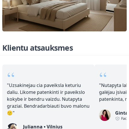
Klientu atsauksmes
“
“
"
Uzsakinejau cia paveiksla keturiu
"
Nutapyta laba
daliu. Likome patenkinti ir paveikslo
galėjau įsivai
kokybe ir bendru vaizdu. Nutapyta
patenkinta, 
graziai. Bendradarbiauti buvo malonu
🙂
"
Ginta
Face
Julianna
•
Vilnius