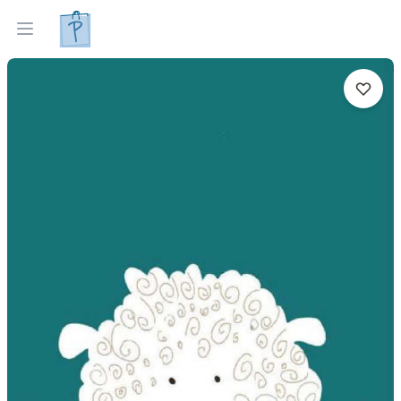
Gleznas
Izveleties pec interjera
Open menu