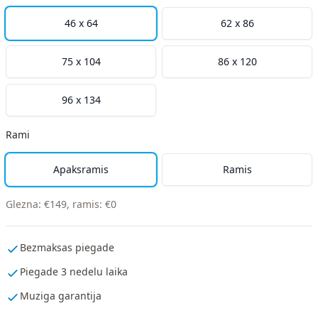
46 x 64
62 x 86
75 x 104
86 x 120
96 x 134
Rami
Apaksramis
Ramis
Glezna
:
€
149
,
ramis
:
€
0
Bezmaksas piegade
Piegade 3 nedelu laika
Muziga garantija