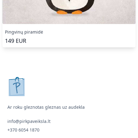
Pingvinų piramidė
149
EUR
pirkpaveiksla.lt
Ar roku gleznotas gleznas uz audekla
info@pirkpaveiksla.lt
+370 6054 1870