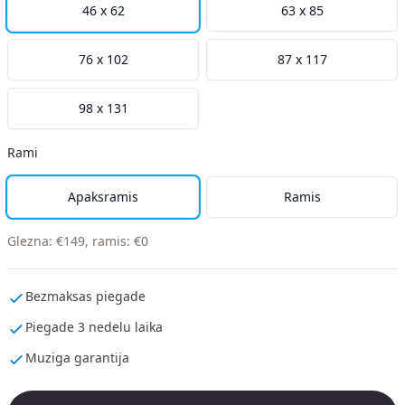
46 x 62
63 x 85
76 x 102
87 x 117
98 x 131
Rami
Apaksramis
Ramis
Glezna
:
€
149
,
ramis
:
€
0
Bezmaksas piegade
Piegade 3 nedelu laika
Muziga garantija