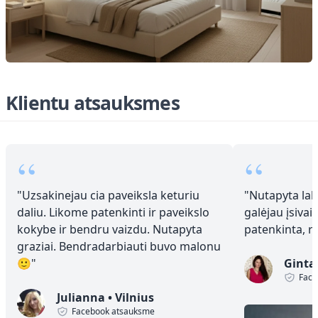
Klientu atsauksmes
“
“
"
Uzsakinejau cia paveiksla keturiu
"
Nutapyta laba
daliu. Likome patenkinti ir paveikslo
galėjau įsivai
kokybe ir bendru vaizdu. Nutapyta
patenkinta, 
graziai. Bendradarbiauti buvo malonu
🙂
"
Ginta
Face
Julianna
•
Vilnius
Facebook atsauksme