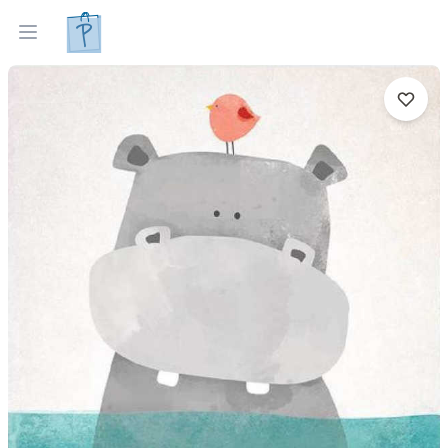
Gleznas
Izveleties pec interjera
Open menu