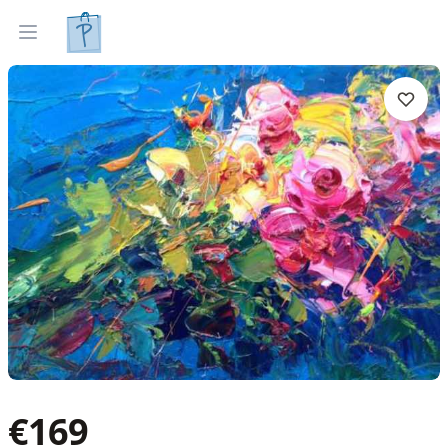
Gleznas
Izveleties pec interjera
Open menu
€
169