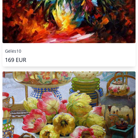
Gėlės10
169
EUR