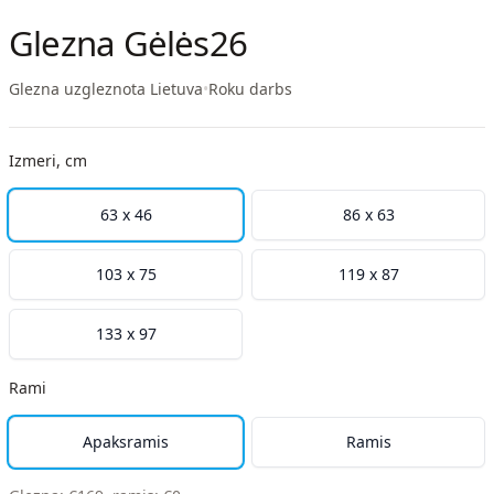
Glezna Gėlės26
Glezna uzgleznota Lietuva
•
Roku darbs
Izmeri, cm
63 x 46
86 x 63
103 x 75
119 x 87
133 x 97
Rami
Apaksramis
Ramis