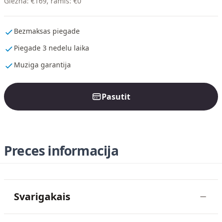
Glezna
:
€
169
,
ramis
:
€
0
Bezmaksas piegade
Piegade 3 nedelu laika
Muziga garantija
Pasutit
Preces informacija
Svarigakais