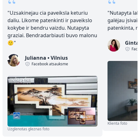
“
“
"
Uzsakinejau cia paveiksla keturiu
"
Nutapyta laba
daliu. Likome patenkinti ir paveikslo
galėjau įsivai
kokybe ir bendru vaizdu. Nutapyta
patenkinta, 
graziai. Bendradarbiauti buvo malonu
🙂
"
Ginta
Face
Julianna
•
Vilnius
Facebook atsauksme
Klienta foto
Uzglenotas gleznas foto