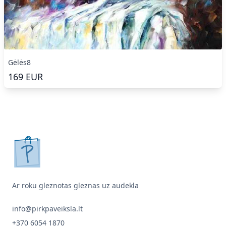
Gėlės8
169
EUR
pirkpaveiksla.lt
Ar roku gleznotas gleznas uz audekla
info@pirkpaveiksla.lt
+370 6054 1870