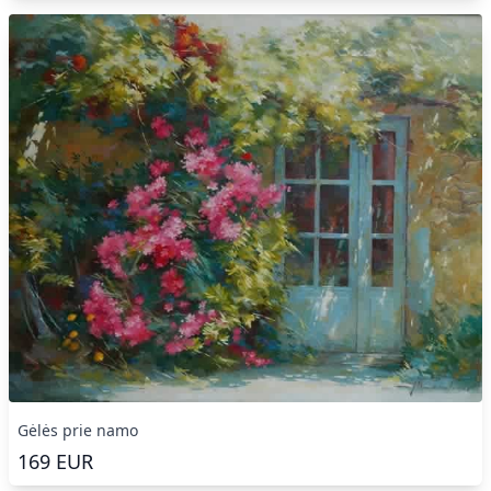
Gėlės prie namo
169
EUR