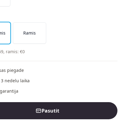
mis
Ramis
69
,
ramis
:
€
0
as piegade
 3 nedelu laika
garantija
Pasutit