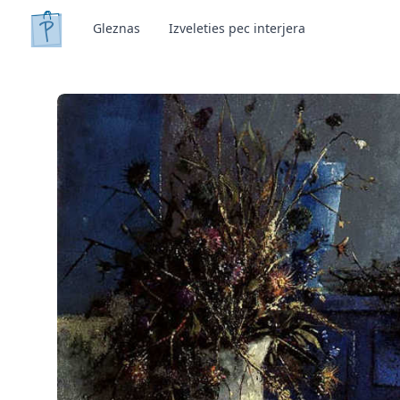
Gleznas
Izveleties pec interjera