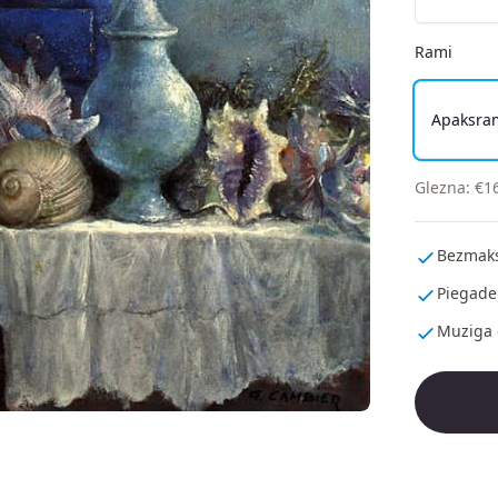
Rami
Apaksra
Glezna
:
€
1
Bezmaks
Piegade
Muziga 