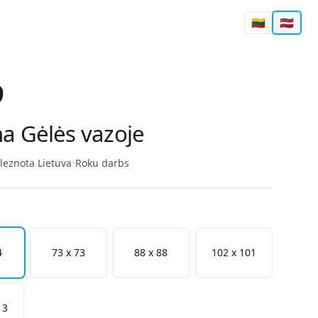
🇱🇹
🇱🇻
9
a Gėlės vazoje
leznota Lietuva
•
Roku darbs
4
73 x 73
88 x 88
102 x 101
13