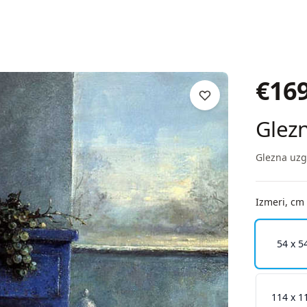
€
16
Glezn
Glezna uzg
Izmeri, cm
54 x 5
114 x 1