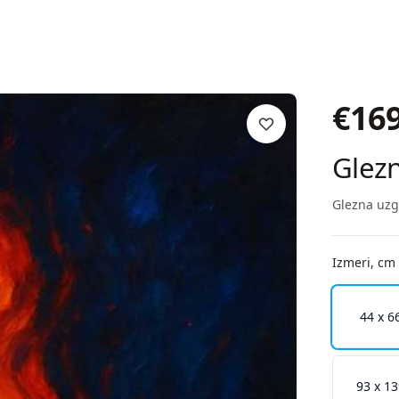
€
16
Glez
Glezna uzg
Izmeri, cm
44 x 6
93 x 1