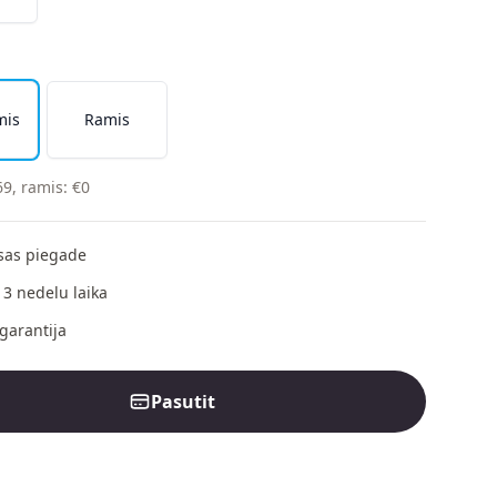
mis
Ramis
69
,
ramis
:
€
0
as piegade
 3 nedelu laika
garantija
Pasutit