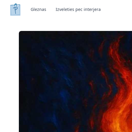
Gleznas
Izveleties pec interjera