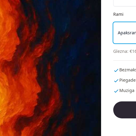
Rami
Apaksra
Glezna
:
€
1
Bezmaks
Piegade
Muziga 