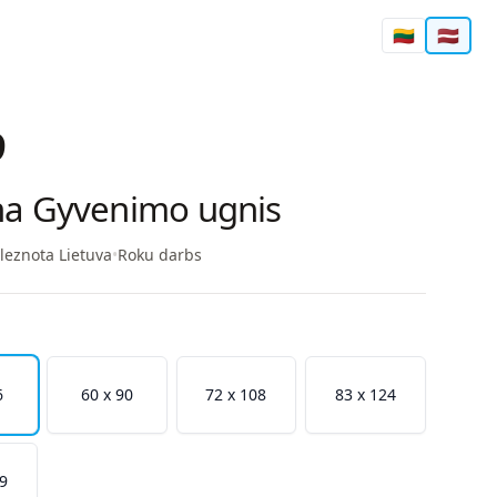
🇱🇹
🇱🇻
9
na Gyvenimo ugnis
leznota Lietuva
•
Roku darbs
6
60 x 90
72 x 108
83 x 124
39