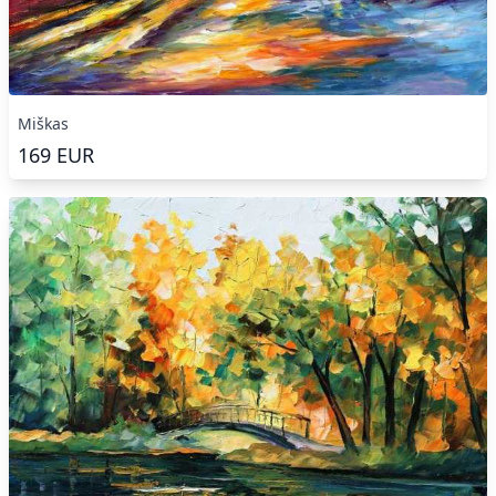
Miškas
169
EUR