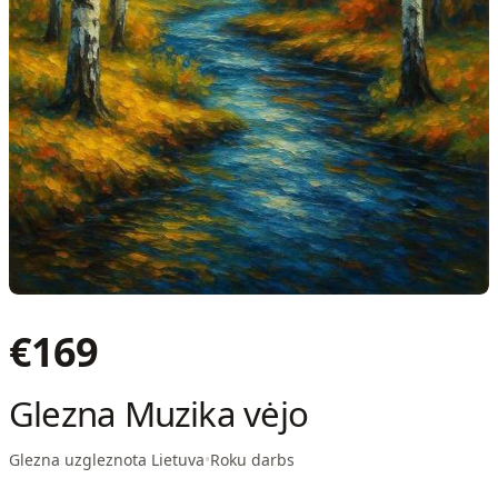
€
169
Glezna Muzika vėjo
Glezna uzgleznota Lietuva
•
Roku darbs