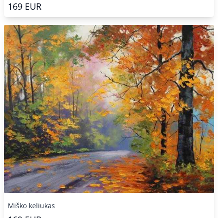
169
EUR
Miško keliukas