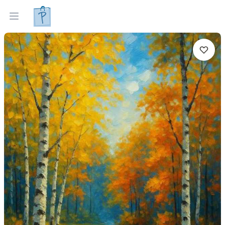
Gleznas
Izveleties pec interjera
Open menu