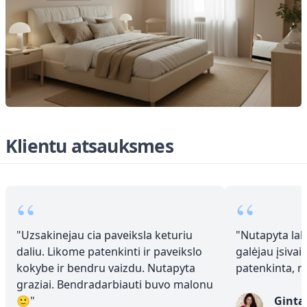
Klientu atsauksmes
“
“
"
Uzsakinejau cia paveiksla keturiu
"
Nutapyta laba
daliu. Likome patenkinti ir paveikslo
galėjau įsivai
kokybe ir bendru vaizdu. Nutapyta
patenkinta, 
graziai. Bendradarbiauti buvo malonu
🙂
"
Ginta