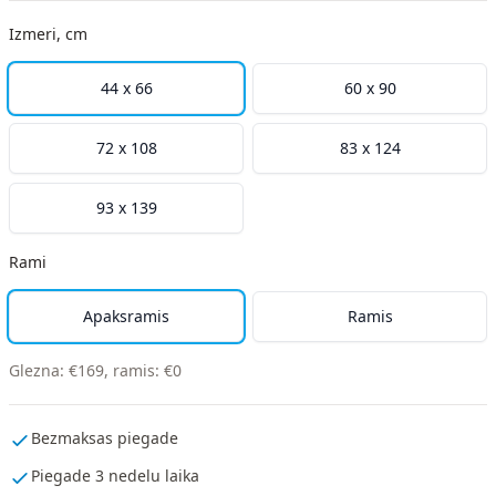
Izmeri, cm
44 x 66
60 x 90
72 x 108
83 x 124
93 x 139
Rami
Apaksramis
Ramis
Glezna
:
€
169
,
ramis
:
€
0
Bezmaksas piegade
Piegade 3 nedelu laika