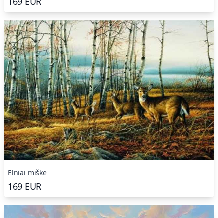
169
EUR
Elniai miške
169
EUR