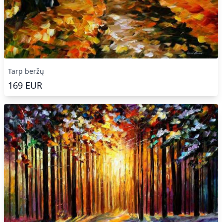
Tarp beržų
169
EUR