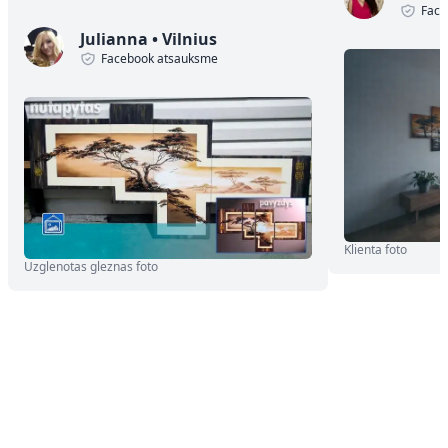
Face
Julianna
•
Vilnius
Facebook atsauksme
Klienta foto
Uzglenotas gleznas foto