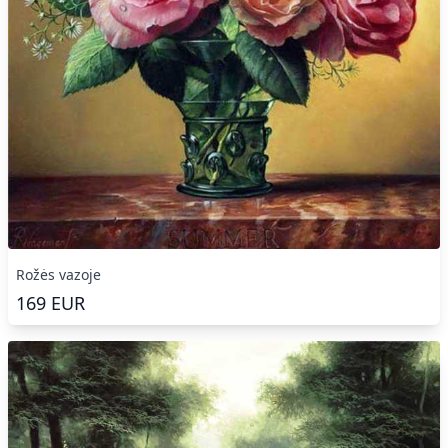
Rožės vazoje
169
EUR