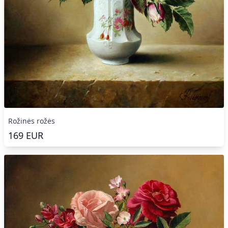
Rožinės rožės
169
EUR