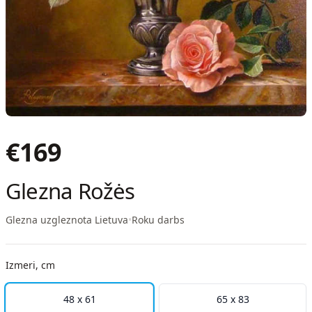
€
169
Glezna Rožės
Glezna uzgleznota Lietuva
•
Roku darbs
Izmeri, cm
48 x 61
65 x 83