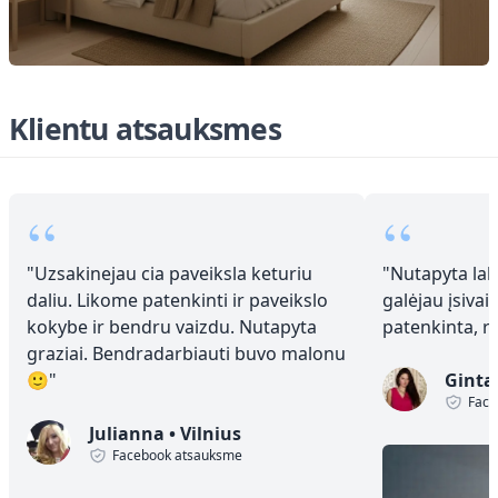
Klientu atsauksmes
“
“
"
Uzsakinejau cia paveiksla keturiu
"
Nutapyta laba
daliu. Likome patenkinti ir paveikslo
galėjau įsivai
kokybe ir bendru vaizdu. Nutapyta
patenkinta, 
graziai. Bendradarbiauti buvo malonu
🙂
"
Ginta
Face
Julianna
•
Vilnius
Facebook atsauksme