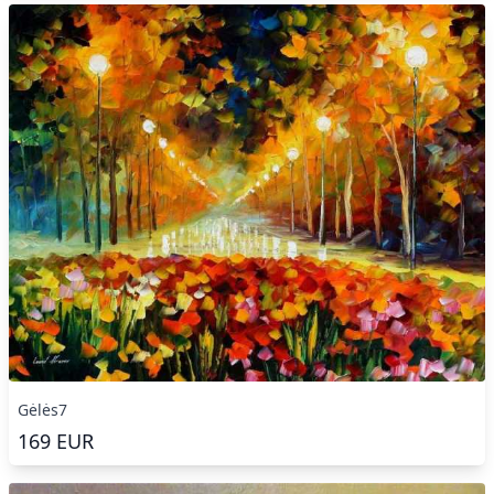
Gėlės7
169
EUR