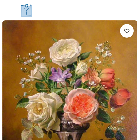
Gleznas
Izveleties pec interjera
Open menu