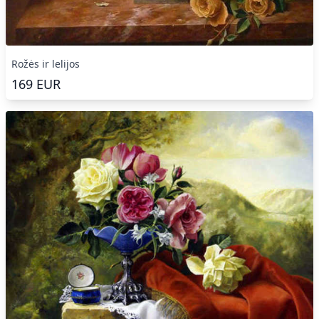
Rožės ir lelijos
169
EUR