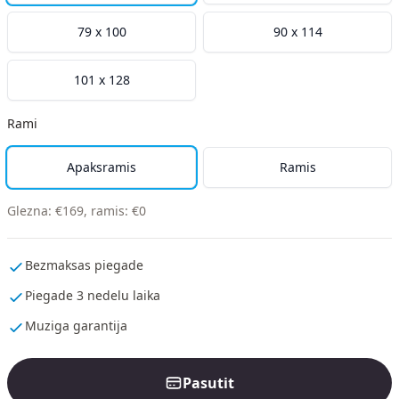
79 x 100
90 x 114
101 x 128
Rami
Apaksramis
Ramis
Glezna
:
€
169
,
ramis
:
€
0
Bezmaksas piegade
Piegade 3 nedelu laika
Muziga garantija
Pasutit