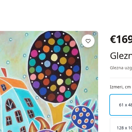
€
16
Glez
Glezna uzg
Izmeri, cm
61 x 4
128 x 1