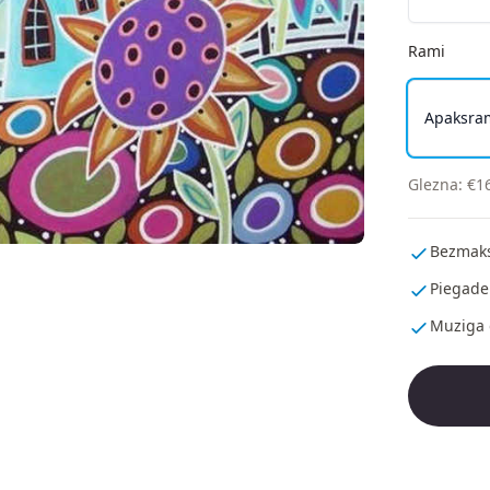
Rami
Apaksra
Glezna
:
€
1
Bezmaks
Piegade
Muziga 