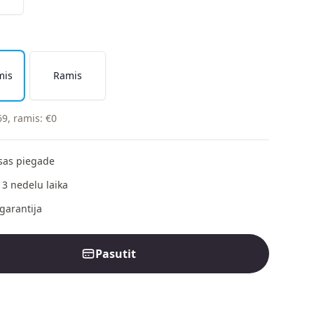
mis
Ramis
69
,
ramis
:
€
0
as piegade
 3 nedelu laika
garantija
Pasutit