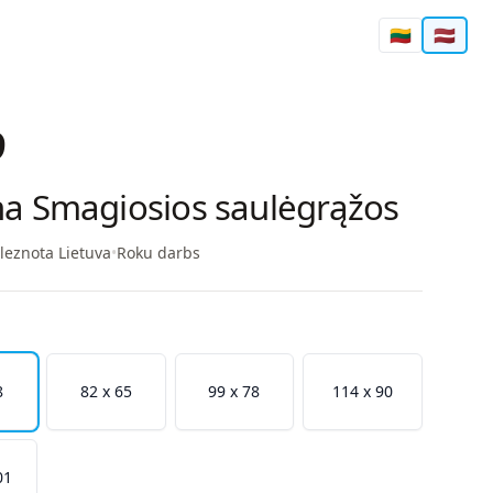
🇱🇹
🇱🇻
9
na Smagiosios saulėgrąžos
leznota Lietuva
•
Roku darbs
8
82 x 65
99 x 78
114 x 90
01