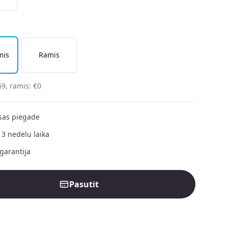
mis
Ramis
69
,
ramis
:
€
0
as piegade
 3 nedelu laika
garantija
Pasutit