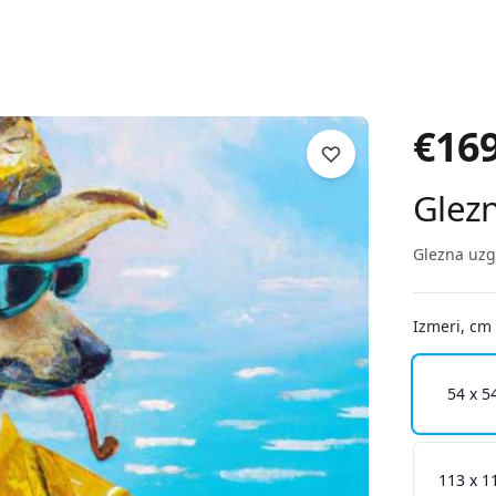
€
16
Glezn
Glezna uzg
Izmeri, cm
54 x 5
113 x 1