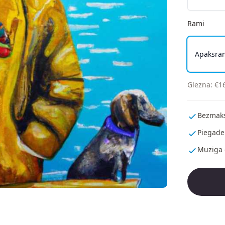
Rami
Apaksra
Glezna
:
€
1
Bezmaks
Piegade
Muziga 