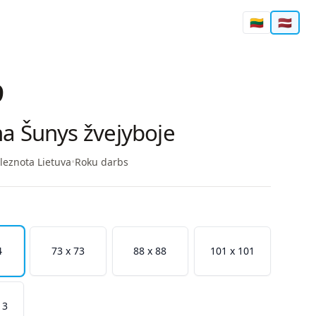
🇱🇹
🇱🇻
9
a Šunys žvejyboje
leznota Lietuva
•
Roku darbs
4
73 x 73
88 x 88
101 x 101
13