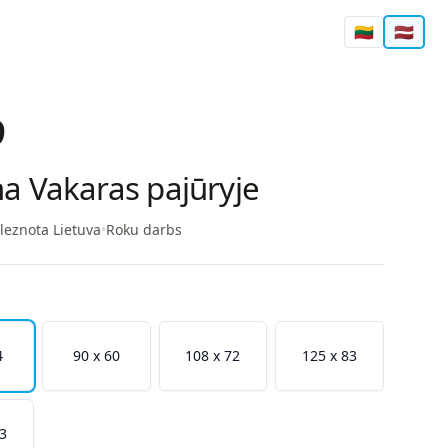
🇱🇹
🇱🇻
9
a Vakaras pajūryje
leznota Lietuva
•
Roku darbs
4
90 x 60
108 x 72
125 x 83
93