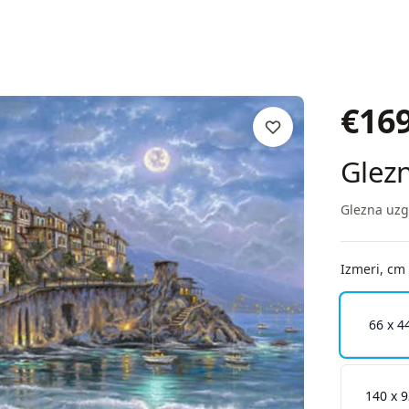
€
16
Glezn
Glezna uzg
Izmeri, cm
66 x 4
140 x 