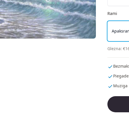
Rami
Apaksra
Glezna
:
€
1
Bezmaks
Piegade
Muziga 