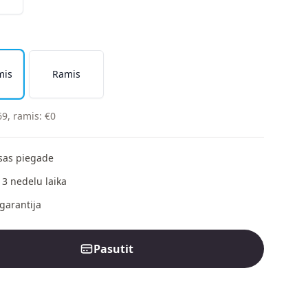
mis
Ramis
69
,
ramis
:
€
0
as piegade
 3 nedelu laika
garantija
Pasutit