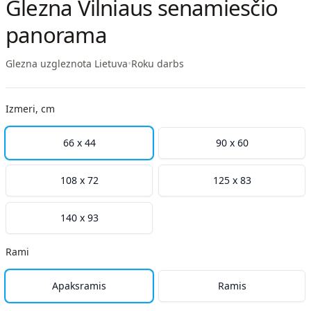
Glezna Vilniaus senamiesčio
panorama
Glezna uzgleznota Lietuva
•
Roku darbs
Izmeri, cm
66 x 44
90 x 60
108 x 72
125 x 83
140 x 93
Rami
Apaksramis
Ramis