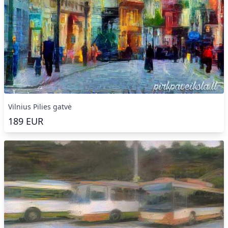
Vilnius Pilies gatvė
189
EUR