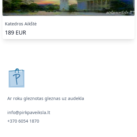
Katedros Aikštė
189
EUR
pirkpaveiksla.lt
Ar roku gleznotas gleznas uz audekla
info@pirkpaveiksla.lt
+370 6054 1870