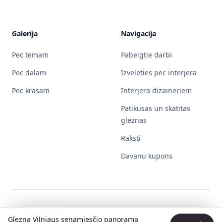
Galerija
Navigacija
Pec temam
Pabeigtie darbi
Pec dalam
Izveleties pec interjera
Pec krasam
Interjera dizaineriem
Patikusas un skatitas
gleznas
Raksti
Davanu kupons
Surinin Pavel
Glezna Vilniaus senamiesčio panorama
Individualios veiklos pažymos Nr. 730596