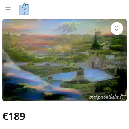
Gleznas
Izveleties pec interjera
Open menu
€
189