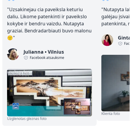
“
“
"
Uzsakinejau cia paveiksla keturiu
"
Nutapyta laba
daliu. Likome patenkinti ir paveikslo
galėjau įsivai
kokybe ir bendru vaizdu. Nutapyta
patenkinta, 
graziai. Bendradarbiauti buvo malonu
🙂
"
Ginta
Face
Julianna
•
Vilnius
Facebook atsauksme
Klienta foto
Uzglenotas gleznas foto