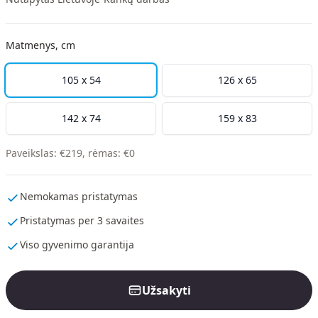
Matmenys, cm
105 x 54
126 x 65
142 x 74
159 x 83
Paveikslas
:
€
219
,
rėmas
:
€
0
Nemokamas pristatymas
Pristatymas per 3 savaites
Viso gyvenimo garantija
Užsakyti