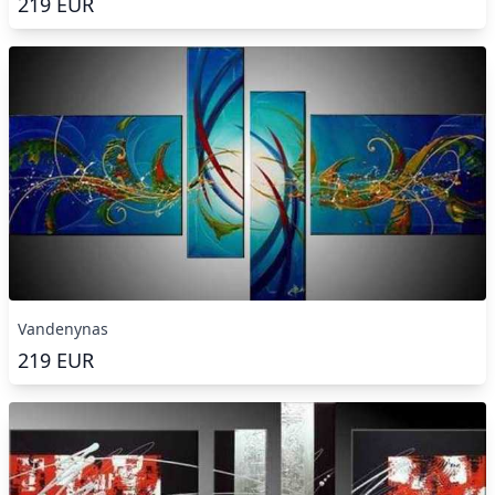
219
EUR
Vandenynas
219
EUR