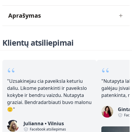
Aprašymas
Klientų atsiliepimai
“
“
"
Uzsakinejau cia paveiksla keturiu
"
Nutapyta laba
daliu. Likome patenkinti ir paveikslo
galėjau įsivai
kokybe ir bendru vaizdu. Nutapyta
patenkinta, 
graziai. Bendradarbiauti buvo malonu
🙂
"
Ginta
Face
Julianna
•
Vilnius
Facebook atsiliepimas