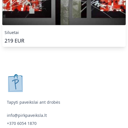
Siluetai
219
EUR
pirkpaveiksla.lt
Tapyti paveikslai ant drobės
info@pirkpaveiksla.lt
+370 6054 1870