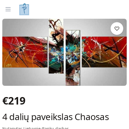
Tapyti paveikslai
Parinkti pagal interjerą
Open menu
€
219
4 dalių paveikslas Chaosas
Nutapytas Lietuvoje
•
Rankų darbas