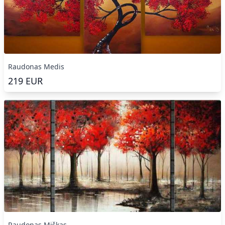
Raudonas Medis
219
EUR
Raudonas Miškas