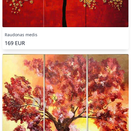
Raudonas medis
169
EUR