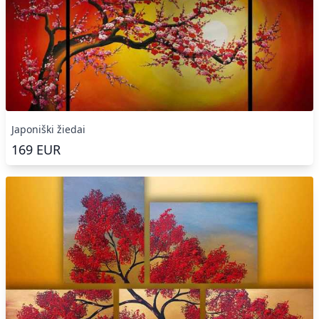
Japoniški žiedai
169
EUR