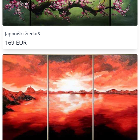
Japoniški žiedai3
169
EUR