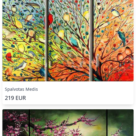
Spalvotas Medis
219
EUR