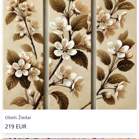
Obels Žiedai
219
EUR