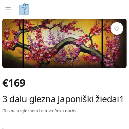
Gleznas
Izveleties pec interjera
Open menu
€
169
3 dalu glezna Japoniški žiedai1
Glezna uzgleznota Lietuva
•
Roku darbs