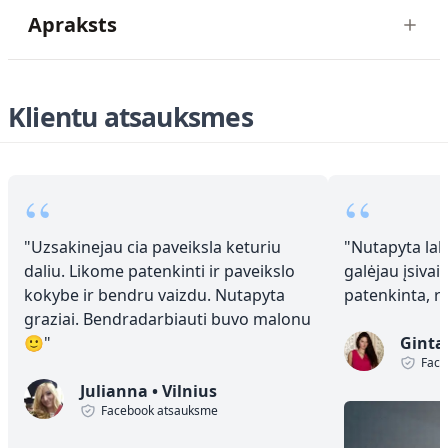
Apraksts
Klientu atsauksmes
“
“
"
Uzsakinejau cia paveiksla keturiu
"
Nutapyta laba
daliu. Likome patenkinti ir paveikslo
galėjau įsivai
kokybe ir bendru vaizdu. Nutapyta
patenkinta, 
graziai. Bendradarbiauti buvo malonu
🙂
"
Ginta
Face
Julianna
•
Vilnius
Facebook atsauksme