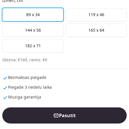
Izmeri, cm
89 x 34
119 x 46
144 x 56
165 x 64
182 x 71
Glezna
:
€
169
,
ramis
:
€
0
Bezmaksas piegade
Piegade 3 nedelu laika
Muziga garantija
Pasutit