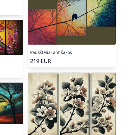
Paukšteliai ant šakos
219
EUR