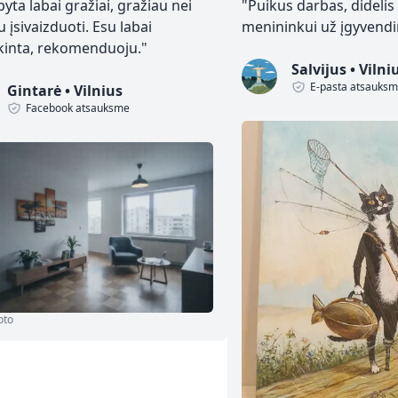
yta labai gražiai, gražiau nei
"
Puikus darbas, didelis
u įsivaizduoti. Esu labai
menininkui už įgyvendin
kinta, rekomenduoju.
"
Salvijus
•
Vilni
E-pasta atsauks
Gintarė
•
Vilnius
Facebook atsauksme
oto