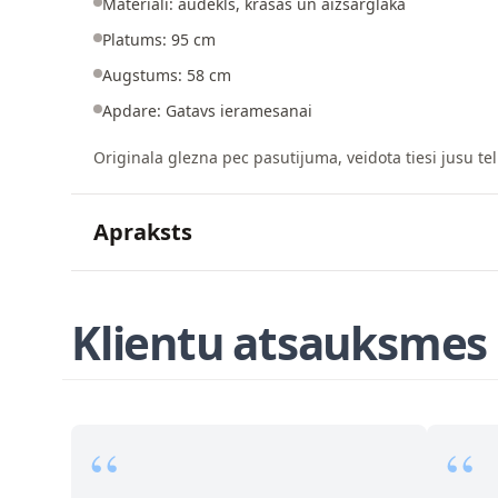
Materiali: audekls, krasas un aizsarglaka
Platums: 95 cm
Augstums: 58 cm
Apdare: Gatavs ieramesanai
Originala glezna pec pasutijuma, veidota tiesi jusu tel
Apraksts
Klientu atsauksmes
“
“