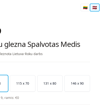
🇱🇹
🇱🇻
9
u glezna Spalvotas Medis
leznota Lietuva
•
Roku darbs
8
115 x 70
131 x 80
146 x 90
19
,
ramis
:
€
0