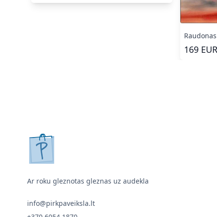
Raudonas
169
EU
pirkpaveiksla.lt
Ar roku gleznotas gleznas uz audekla
info@pirkpaveiksla.lt
+370 6054 1870