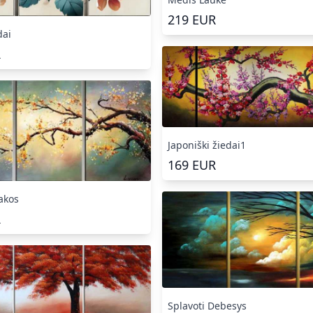
219
EUR
dai
R
Japoniški žiedai1
169
EUR
akos
R
Splavoti Debesys