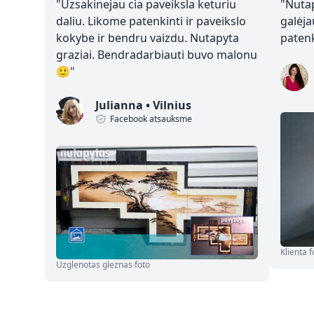
"
Uzsakinejau cia paveiksla keturiu
"
Nutap
daliu. Likome patenkinti ir paveikslo
galėja
kokybe ir bendru vaizdu. Nutapyta
paten
graziai. Bendradarbiauti buvo malonu
🙂
"
Julianna
•
Vilnius
Facebook atsauksme
Klienta f
Uzglenotas gleznas foto