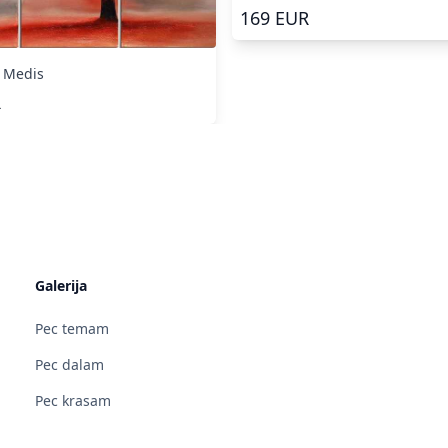
169
EUR
 Medis
R
Galerija
Pec temam
Pec dalam
Pec krasam