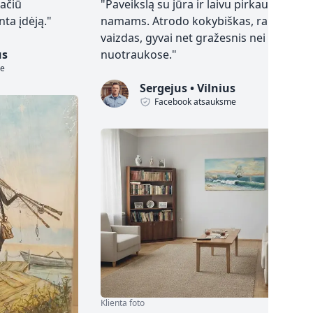
 ačiū
"
Paveikslą su jūra ir laivu pirkau
ta įdėją.
"
namams. Atrodo kokybiškas, ramus
vaizdas, gyvai net gražesnis nei
us
nuotraukose.
"
me
Sergejus
•
Vilnius
Facebook atsauksme
Klienta foto