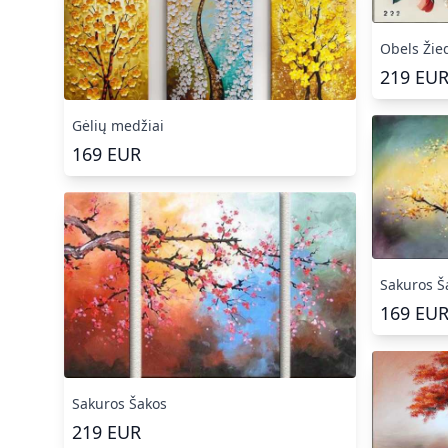
Obels Žie
219
EU
Gėlių medžiai
169
EUR
Sakuros Š
169
EU
Sakuros Šakos
219
EUR