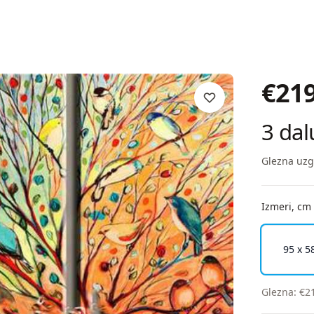
€
21
3 dal
Glezna uzg
Izmeri, cm
95 x 5
Glezna
:
€
2