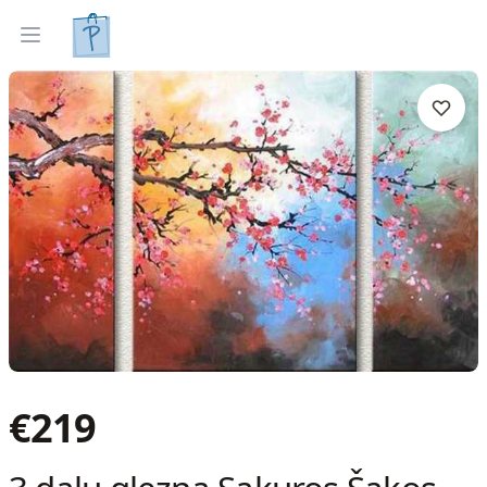
Gleznas
Izveleties pec interjera
Open menu
€
219