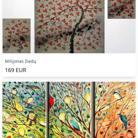
Milijonas žiedų
169
EUR