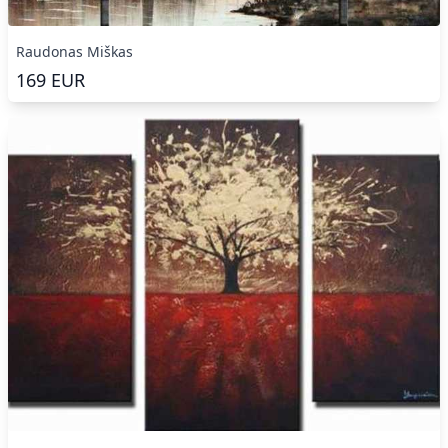
Raudonas Miškas
169
EUR