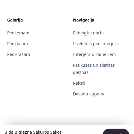
Galerija
Navigacija
Pec temam
Pabeigtie darbi
Pec dalam
Izveleties pec interjera
Pec krasam
Interjera dizaineriem
Patikusas un skatitas
gleznas
Raksti
Davanu kupons
Surinin Pavel
3 dalu glezna Sakuros Šakos
Individualios veiklos pažymos Nr. 730596