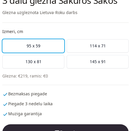
3 dalu glezna Sakuros Šakos
Glezna uzgleznota Lietuva
•
Roku darbs
Izmeri, cm
95 x 59
114 x 71
130 x 81
145 x 91
Glezna
:
€
219
,
ramis
:
€
0
Bezmaksas piegade
Piegade 3 nedelu laika
Muziga garantija