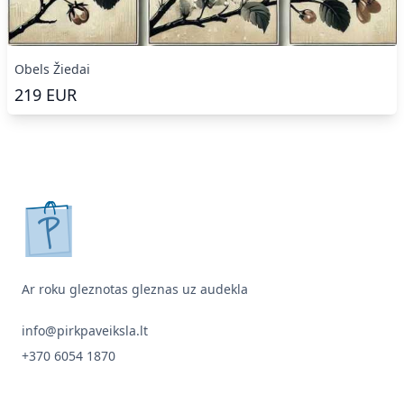
Obels Žiedai
219
EUR
pirkpaveiksla.lt
Ar roku gleznotas gleznas uz audekla
info@pirkpaveiksla.lt
+370 6054 1870