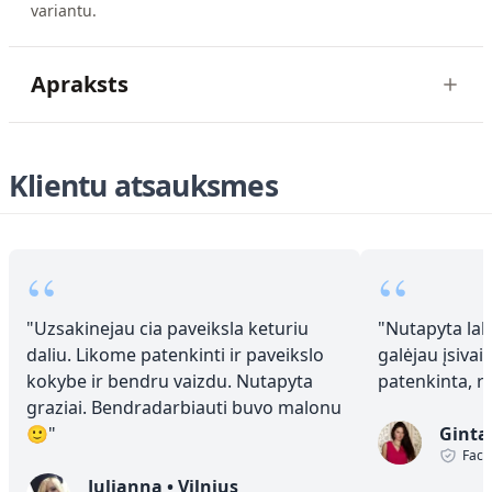
variantu.
Apraksts
Klientu atsauksmes
“
“
"
Uzsakinejau cia paveiksla keturiu
"
Nutapyta laba
daliu. Likome patenkinti ir paveikslo
galėjau įsivai
kokybe ir bendru vaizdu. Nutapyta
patenkinta, 
graziai. Bendradarbiauti buvo malonu
🙂
"
Ginta
Face
Julianna
•
Vilnius