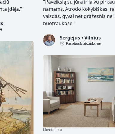
 ačiū
"
Paveikslą su jūra ir laivu pirkau
ta įdėją.
"
namams. Atrodo kokybiškas, ramus
vaizdas, gyvai net gražesnis nei
us
nuotraukose.
"
me
Sergejus
•
Vilnius
Facebook atsauksme
Klienta foto