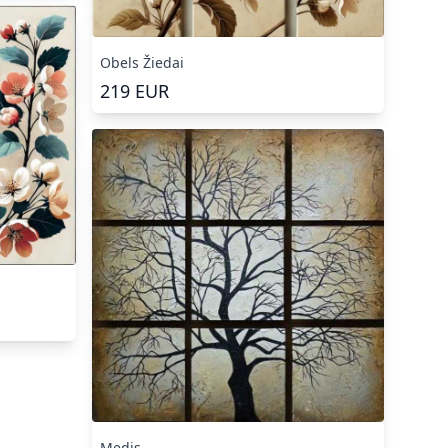
Obels Žiedai
219
EUR
Medis