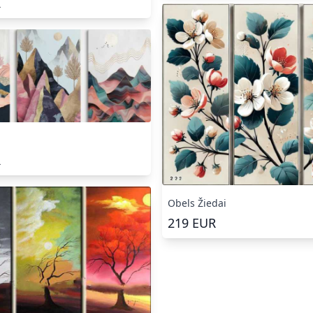
R
R
Obels Žiedai
219
EUR