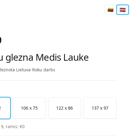
🇱🇹
🇱🇻
9
u glezna Medis Lauke
leznota Lietuva
•
Roku darbs
2
106 x 75
122 x 86
137 x 97
19
,
ramis
:
€
0