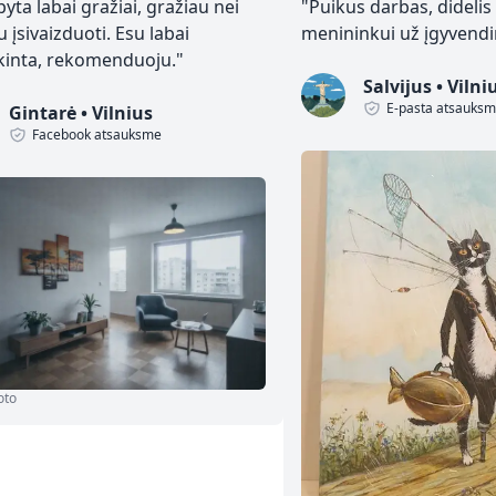
yta labai gražiai, gražiau nei
"
Puikus darbas, didelis
u įsivaizduoti. Esu labai
menininkui už įgyvendin
kinta, rekomenduoju.
"
Salvijus
•
Vilni
E-pasta atsauks
Gintarė
•
Vilnius
Facebook atsauksme
oto