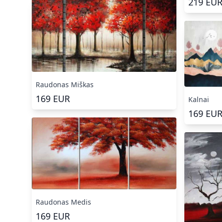
219
EU
Raudonas Miškas
169
EUR
Kalnai
169
EU
Raudonas Medis
169
EUR