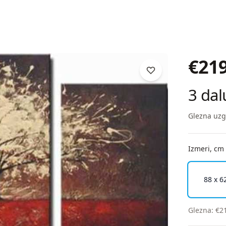
€
21
3 dal
Glezna uzg
Izmeri, cm
88 x 6
Glezna
:
€
2