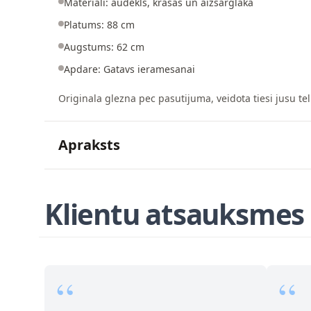
Materiali: audekls, krasas un aizsarglaka
Platums: 88 cm
Augstums: 62 cm
Apdare: Gatavs ieramesanai
Originala glezna pec pasutijuma, veidota tiesi jusu tel
Apraksts
Klientu atsauksmes
“
“