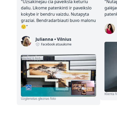
"
Uzsakinejau cia paveiksla keturiu
"
Nutap
daliu. Likome patenkinti ir paveikslo
galėja
kokybe ir bendru vaizdu. Nutapyta
paten
graziai. Bendradarbiauti buvo malonu
🙂
"
Julianna
•
Vilnius
Facebook atsauksme
Klienta f
Uzglenotas gleznas foto