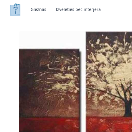
Gleznas
Izveleties pec interjera