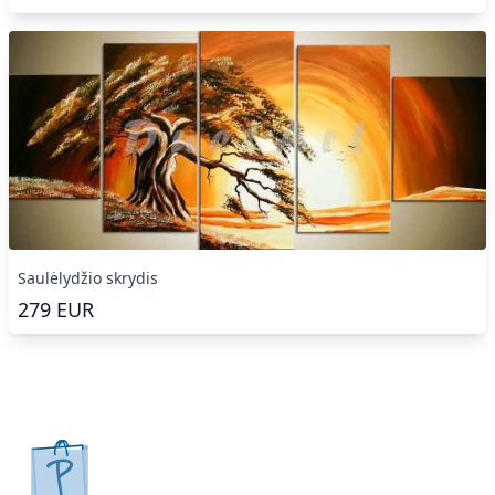
Saulėlydžio skrydis
279
EUR
pirkpaveiksla.lt