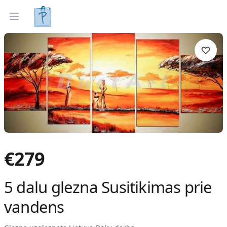
Gleznas
Izveleties pec interjera
Open menu
€
279
5 dalu glezna Susitikimas prie
vandens