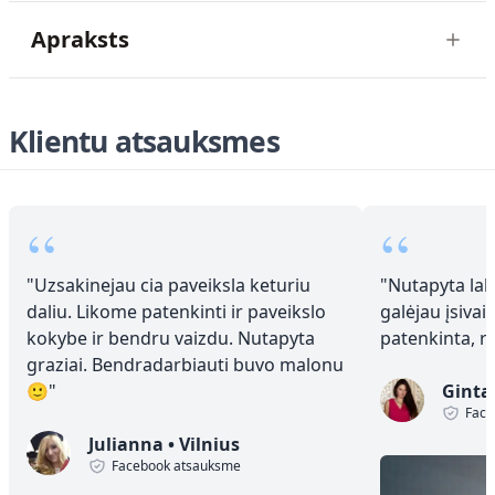
Apraksts
Klientu atsauksmes
“
“
"
Uzsakinejau cia paveiksla keturiu
"
Nutapyta laba
daliu. Likome patenkinti ir paveikslo
galėjau įsivai
kokybe ir bendru vaizdu. Nutapyta
patenkinta, 
graziai. Bendradarbiauti buvo malonu
🙂
"
Ginta
Face
Julianna
•
Vilnius
Facebook atsauksme