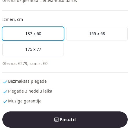
Glezna uzgleznota Lietuva
•
Roku darbs
Izmeri, cm
137 x 60
155 x 68
175 x 77
Glezna
:
€
279
,
ramis
:
€
0
Bezmaksas piegade
Piegade 3 nedelu laika
Muziga garantija
Pasutit