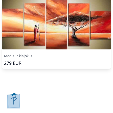
Medis ir klajoklis
279
EUR
pirkpaveiksla.lt