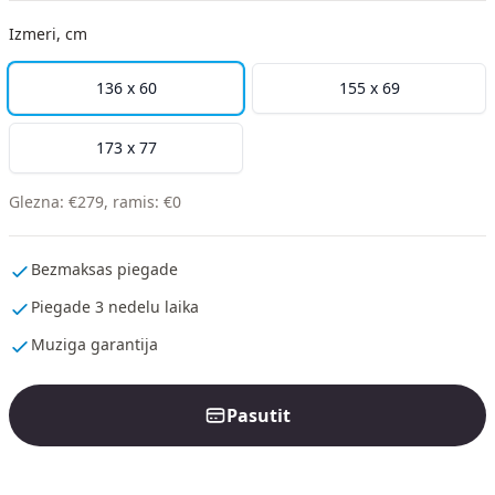
Izmeri, cm
136 x 60
155 x 69
173 x 77
Glezna
:
€
279
,
ramis
:
€
0
Bezmaksas piegade
Piegade 3 nedelu laika
Muziga garantija
Pasutit