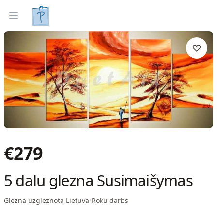
Gleznas
Izveleties pec interjera
Open menu
€
279
5 dalu glezna Susimaišymas
Glezna uzgleznota Lietuva
•
Roku darbs