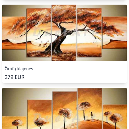
Žirafų klajonės
279
EUR