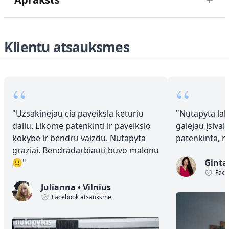
Klientu atsauksmes
“
“
"
Uzsakinejau cia paveiksla keturiu
"
Nutapyta laba
daliu. Likome patenkinti ir paveikslo
galėjau įsivai
kokybe ir bendru vaizdu. Nutapyta
patenkinta, 
graziai. Bendradarbiauti buvo malonu
🙂
"
Ginta
Face
Julianna
•
Vilnius
Facebook atsauksme