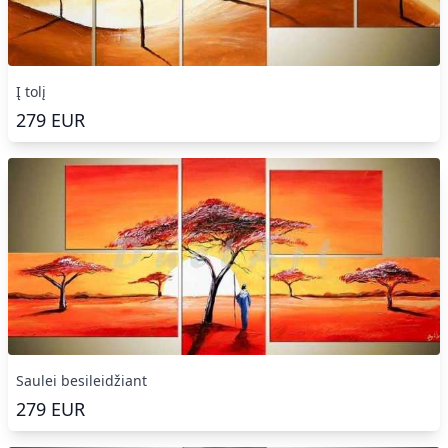
Į tolį
279
EUR
Saulei besileidžiant
279
EUR