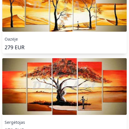
Oazėje
279
EUR
Sergėtojas