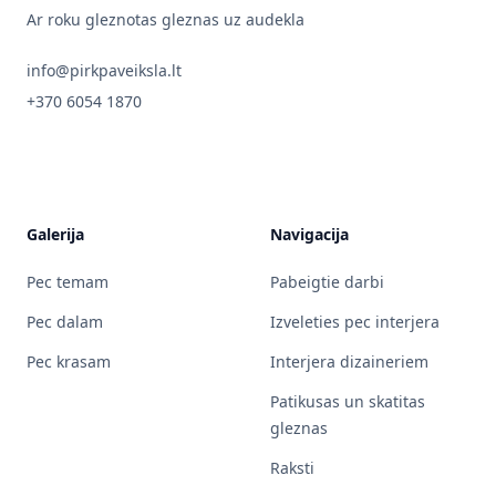
Ar roku gleznotas gleznas uz audekla
info@pirkpaveiksla.lt
+370 6054 1870
Galerija
Navigacija
Pec temam
Pabeigtie darbi
Pec dalam
Izveleties pec interjera
Pec krasam
Interjera dizaineriem
Patikusas un skatitas
gleznas
Raksti