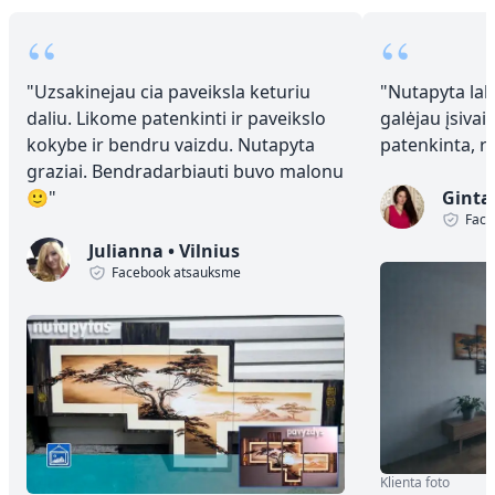
“
“
"
Uzsakinejau cia paveiksla keturiu
"
Nutapyta laba
daliu. Likome patenkinti ir paveikslo
galėjau įsivai
kokybe ir bendru vaizdu. Nutapyta
patenkinta, 
graziai. Bendradarbiauti buvo malonu
🙂
"
Ginta
Face
Julianna
•
Vilnius
Facebook atsauksme
Klienta foto