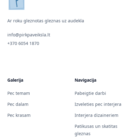
pirkpaveiksla.lt
Ar roku gleznotas gleznas uz audekla
info@pirkpaveiksla.lt
+370 6054 1870
Galerija
Navigacija
Pec temam
Pabeigtie darbi
Pec dalam
Izveleties pec interjera
Pec krasam
Interjera dizaineriem
Patikusas un skatitas
gleznas