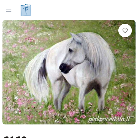
Gleznas
Izveleties pec interjera
Open menu