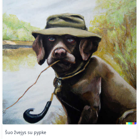
Šuo žvejys su pypke