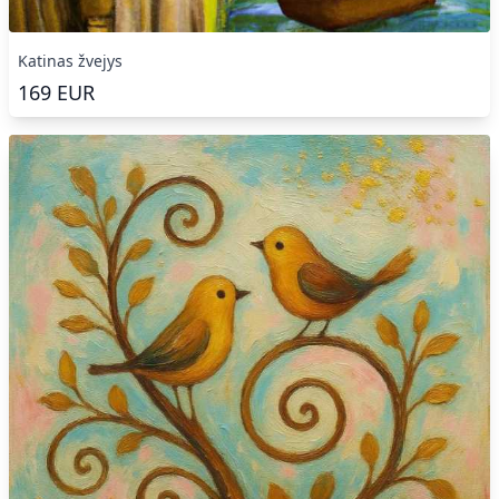
Katinas žvejys
169
EUR