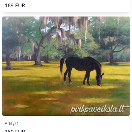
169
EUR
Arklys1
169
EUR