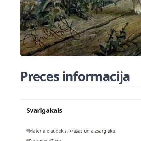
Preces informacija
Svarigakais
Materiali: audekls, krasas un aizsarglaka
Platums: 47 cm