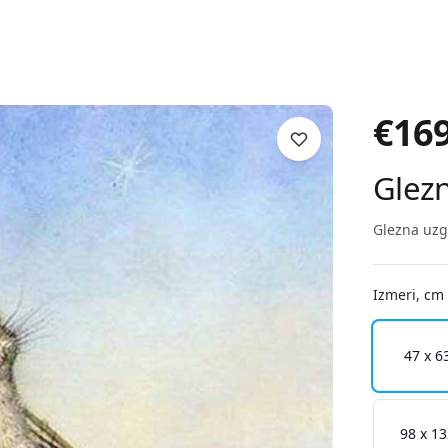
€
16
Glezn
Glezna uzg
Izmeri, cm
47 x 6
98 x 1