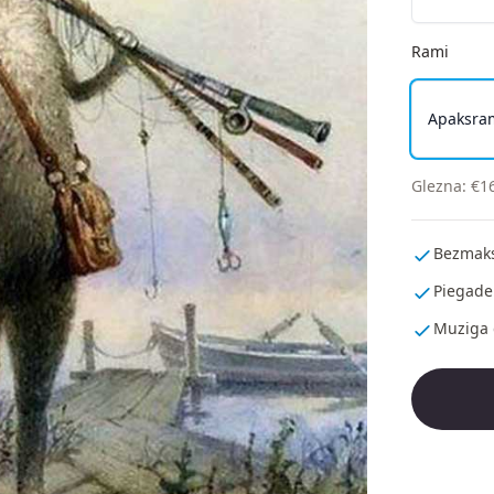
Rami
Apaksra
Glezna
:
€
1
Bezmaks
Piegade
Muziga 