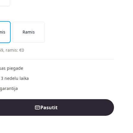
mis
Ramis
69
,
ramis
:
€
0
as piegade
 3 nedelu laika
garantija
Pasutit