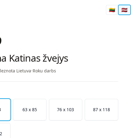
🇱🇹
🇱🇻
9
a Katinas žvejys
leznota Lietuva
•
Roku darbs
3
63 x 85
76 x 103
87 x 118
32