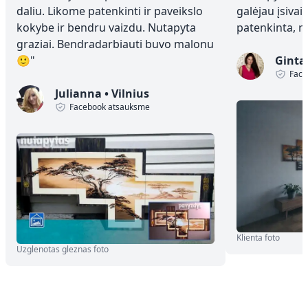
daliu. Likome patenkinti ir paveikslo
galėjau įsivai
kokybe ir bendru vaizdu. Nutapyta
patenkinta, 
graziai. Bendradarbiauti buvo malonu
🙂
"
Ginta
Face
Julianna
•
Vilnius
Facebook atsauksme
Klienta foto
Uzglenotas gleznas foto