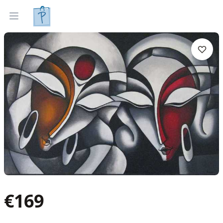
Gleznas
Izveleties pec interjera
Open menu
€
169