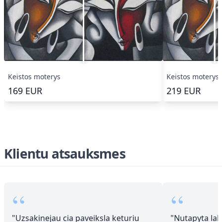
Keistos moterys
Keistos moterys
169
EUR
219
EUR
Klientu atsauksmes
“
“
"
Uzsakinejau cia paveiksla keturiu
"
Nutapyta laba