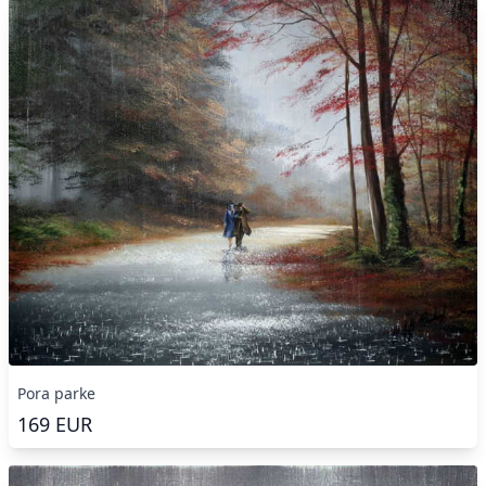
Pora parke
169
EUR