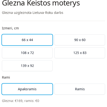
Glezna Keistos moterys
Glezna uzgleznota Lietuva
•
Roku darbs
Izmeri, cm
66 x 44
90 x 60
108 x 72
125 x 83
139 x 92
Rami
Apaksramis
Ramis
Glezna
:
€
169
,
ramis
:
€
0