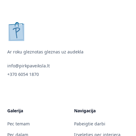
pirkpaveiksla.lt
Ar roku gleznotas gleznas uz audekla
info@pirkpaveiksla.lt
+370 6054 1870
Galerija
Navigacija
Pec temam
Pabeigtie darbi
Pec dalam
Izveleties pec interjera