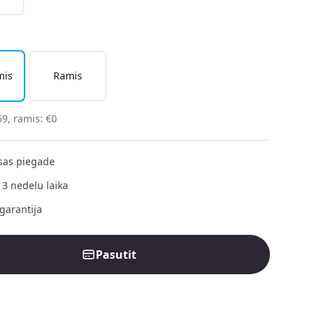
mis
Ramis
69
,
ramis
:
€
0
as piegade
 3 nedelu laika
garantija
Pasutit