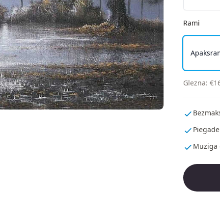
Rami
Apaksra
Glezna
:
€
1
Bezmaks
Piegade
Muziga 