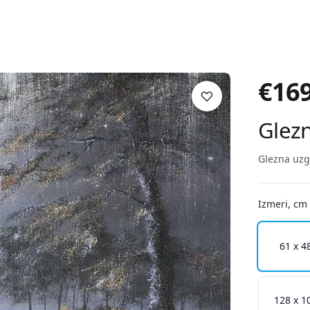
€
16
Glez
Glezna uzg
Izmeri, cm
61 x 4
128 x 1