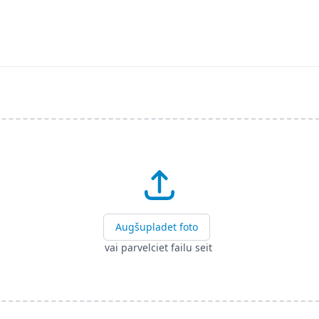
Augšupladet foto
vai parvelciet failu seit