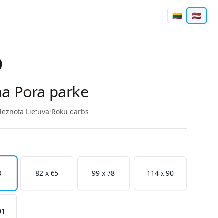
🇱🇹
🇱🇻
9
na Pora parke
leznota Lietuva
•
Roku darbs
8
82 x 65
99 x 78
114 x 90
01