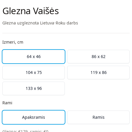
Glezna Vaišės
Glezna uzgleznota Lietuva
•
Roku darbs
Izmeri, cm
64 x 46
86 x 62
104 x 75
119 x 86
133 x 96
Rami
Apaksramis
Ramis
Glezna
:
€
179
,
ramis
:
€
0