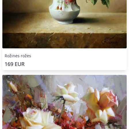
Rožinės rožės
169
EUR