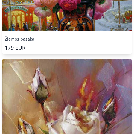
Žiemos pasaka
179
EUR