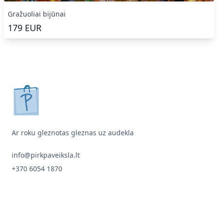
Gražuoliai bijūnai
179
EUR
pirkpaveiksla.lt
Ar roku gleznotas gleznas uz audekla
info@pirkpaveiksla.lt
+370 6054 1870