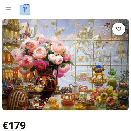
Gleznas
Izveleties pec interjera
Open menu
€
179