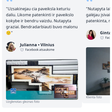
“
“
"
Uzsakinejau cia paveiksla keturiu
"
Nutapyta laba
daliu. Likome patenkinti ir paveikslo
galėjau įsivai
kokybe ir bendru vaizdu. Nutapyta
patenkinta, 
graziai. Bendradarbiauti buvo malonu
🙂
"
Ginta
Face
Julianna
•
Vilnius
Facebook atsauksme
Klienta foto
Uzglenotas gleznas foto