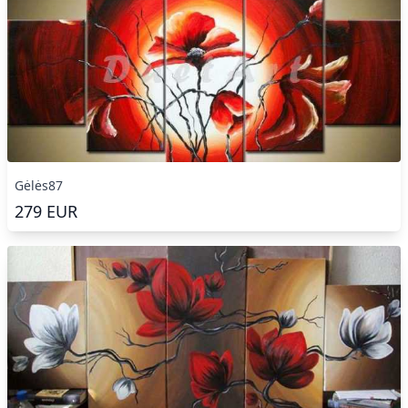
Gėlės87
279
EUR