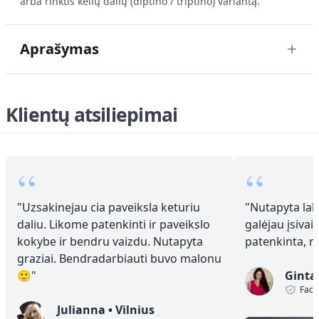
arba rinktis kelių dalių (diptiho / triptiho) variantą.
Aprašymas
Klientų atsiliepimai
“
“
"
Uzsakinejau cia paveiksla keturiu
"
Nutapyta laba
daliu. Likome patenkinti ir paveikslo
galėjau įsivai
kokybe ir bendru vaizdu. Nutapyta
patenkinta, 
graziai. Bendradarbiauti buvo malonu
🙂
"
Ginta
Face
Julianna
•
Vilnius