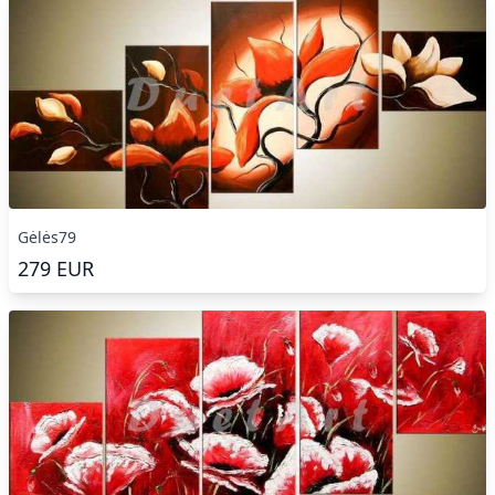
Gėlės79
279
EUR