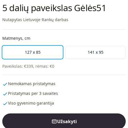
5 dalių paveikslas Gėlės51
Nutapytas Lietuvoje
•
Rankų darbas
Matmenys, cm
127 x 85
141 x 95
Paveikslas
:
€
339
,
rėmas
:
€
0
Nemokamas pristatymas
Pristatymas per 3 savaites
Viso gyvenimo garantija
Užsakyti