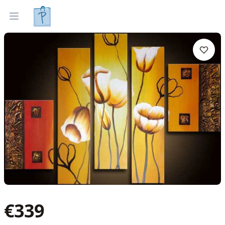
Tapyti paveikslai
Parinkti pagal interjerą
Open menu
€
339