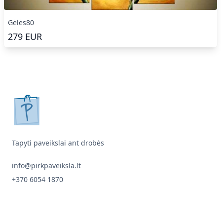
Gėlės80
279
EUR
pirkpaveiksla.lt
Tapyti paveikslai ant drobės
info@pirkpaveiksla.lt
+370 6054 1870