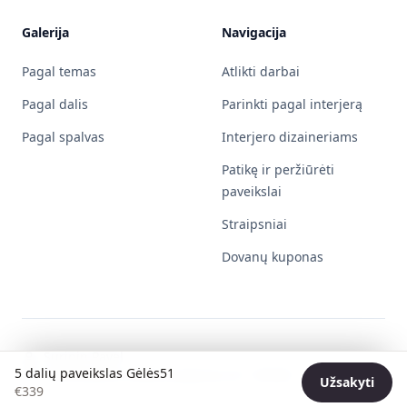
Galerija
Navigacija
Pagal temas
Atlikti darbai
Pagal dalis
Parinkti pagal interjerą
Pagal spalvas
Interjero dizaineriams
Patikę ir peržiūrėti
paveikslai
Straipsniai
Dovanų kuponas
Surinin Pavel
5 dalių paveikslas Gėlės51
Individualios veiklos pažymos Nr. 730596
Užsakyti
€
339