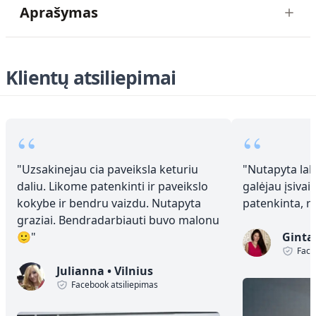
Aprašymas
Klientų atsiliepimai
“
“
"
Uzsakinejau cia paveiksla keturiu
"
Nutapyta laba
daliu. Likome patenkinti ir paveikslo
galėjau įsivai
kokybe ir bendru vaizdu. Nutapyta
patenkinta, 
graziai. Bendradarbiauti buvo malonu
🙂
"
Ginta
Face
Julianna
•
Vilnius
Facebook atsiliepimas