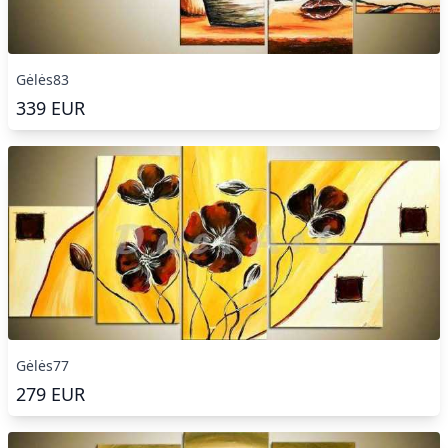
Gėlės83
339
EUR
Gėlės77
279
EUR