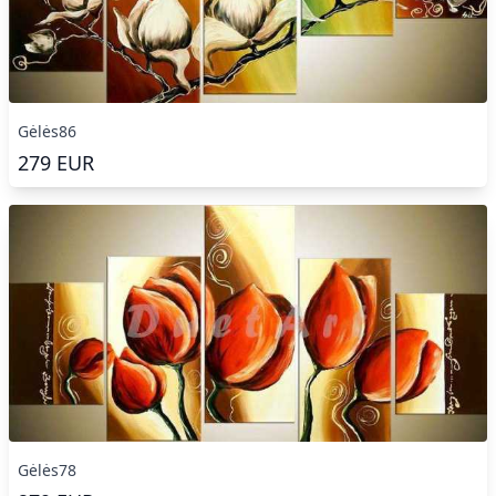
Gėlės86
279
EUR
Gėlės78