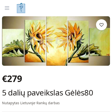
Tapyti paveikslai
Parinkti pagal interjerą
Open menu
€
279
5 dalių paveikslas Gėlės80
Nutapytas Lietuvoje
•
Rankų darbas