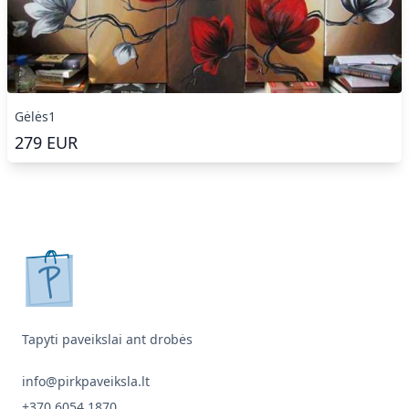
Gėlės1
279
EUR
pirkpaveiksla.lt
Tapyti paveikslai ant drobės
info@pirkpaveiksla.lt
+370 6054 1870