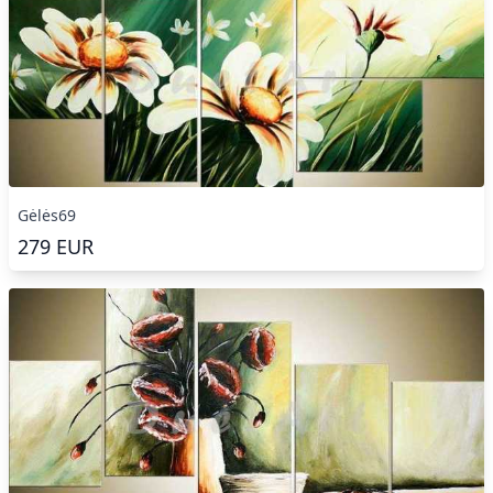
Gėlės69
279
EUR