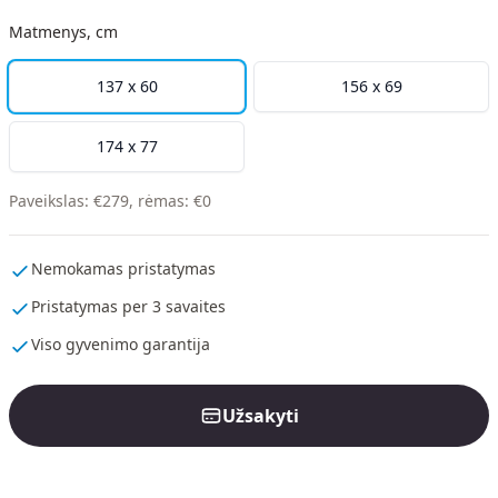
Matmenys, cm
137 x 60
156 x 69
174 x 77
Paveikslas
:
€
279
,
rėmas
:
€
0
Nemokamas pristatymas
Pristatymas per 3 savaites
Viso gyvenimo garantija
Užsakyti