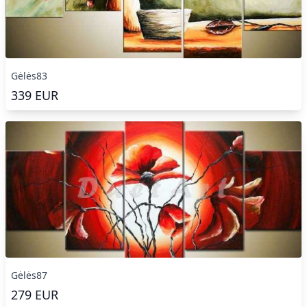
Gėlės83
339
EUR
Gėlės87
279
EUR