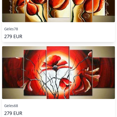
Gėlės78
279
EUR
Gėlės68
279
EUR