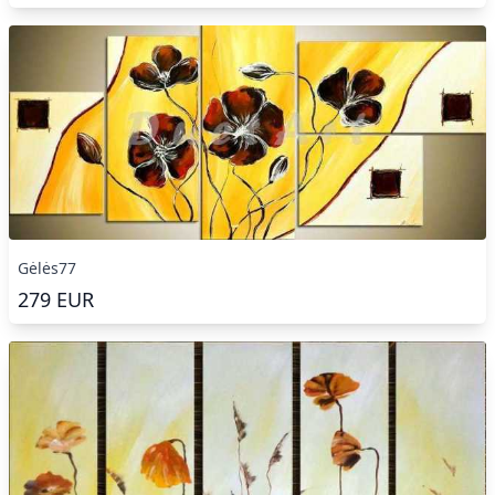
Gėlės77
279
EUR