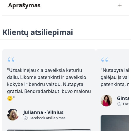
Aprašymas
Klientų atsiliepimai
“
“
"
Uzsakinejau cia paveiksla keturiu
"
Nutapyta laba
daliu. Likome patenkinti ir paveikslo
galėjau įsivai
kokybe ir bendru vaizdu. Nutapyta
patenkinta, 
graziai. Bendradarbiauti buvo malonu
🙂
"
Ginta
Face
Julianna
•
Vilnius
Facebook atsiliepimas