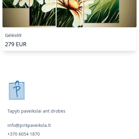
Gėlės69
279
EUR
pirkpaveiksla.lt
Tapyti paveikslai ant drobės
info@pirkpaveiksla.lt
+370 6054 1870