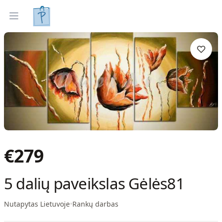
Tapyti paveikslai
Parinkti pagal interjerą
Open menu
€
279
5 dalių paveikslas Gėlės81
Nutapytas Lietuvoje
•
Rankų darbas