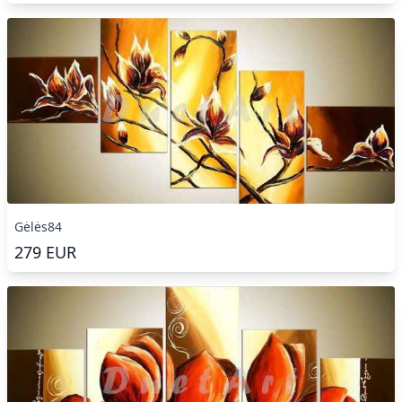
Gėlės84
279
EUR