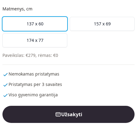
Matmenys, cm
137 x 60
157 x 69
174 x 77
Paveikslas
:
€
279
,
rėmas
:
€
0
Nemokamas pristatymas
Pristatymas per 3 savaites
Viso gyvenimo garantija
Užsakyti