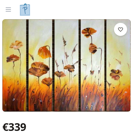
Gleznas
Izveleties pec interjera
Open menu
€
339