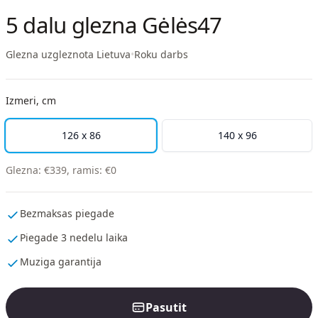
5 dalu glezna Gėlės47
Glezna uzgleznota Lietuva
•
Roku darbs
Izmeri, cm
126 x 86
140 x 96
Glezna
:
€
339
,
ramis
:
€
0
Bezmaksas piegade
Piegade 3 nedelu laika
Muziga garantija
Pasutit