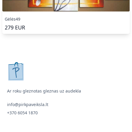
Gėlės49
279
EUR
pirkpaveiksla.lt
Ar roku gleznotas gleznas uz audekla
info@pirkpaveiksla.lt
+370 6054 1870