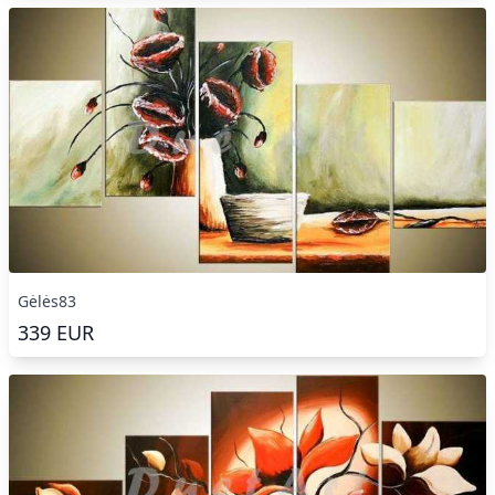
Gėlės83
339
EUR