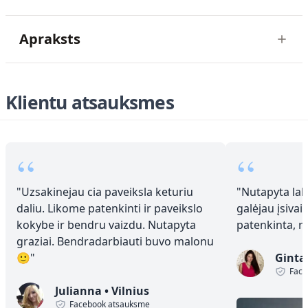
Apraksts
Klientu atsauksmes
“
“
"
Uzsakinejau cia paveiksla keturiu
"
Nutapyta laba
daliu. Likome patenkinti ir paveikslo
galėjau įsivai
kokybe ir bendru vaizdu. Nutapyta
patenkinta, 
graziai. Bendradarbiauti buvo malonu
🙂
"
Ginta
Face
Julianna
•
Vilnius
Facebook atsauksme