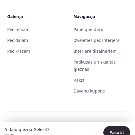
Galerija
Navigacija
Pec temam
Pabeigtie darbi
Pec dalam
Izveleties pec interjera
Pec krasam
Interjera dizaineriem
Patikusas un skatitas
gleznas
Raksti
Davanu kupons
Surinin Pavel
5 dalu glezna Gėlės47
Individualios veiklos pažymos Nr. 730596
Pasutit