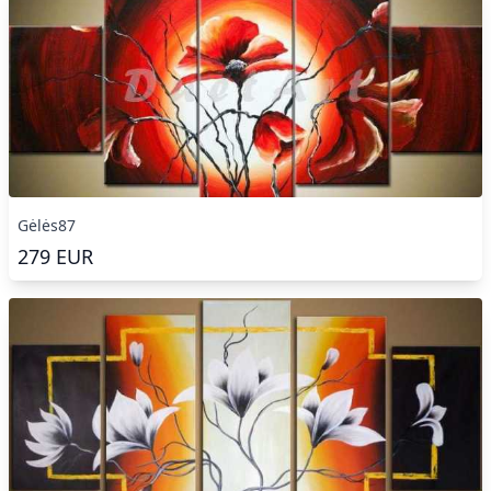
Gėlės87
279
EUR