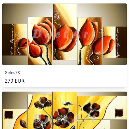
Gėlės78
279
EUR